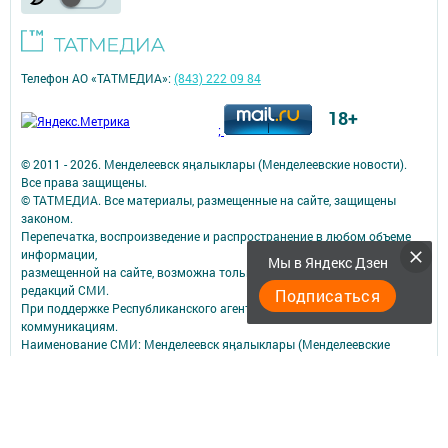
Телефон АО «ТАТМЕДИА»:
(843) 222 09 84
18+
;
© 2011 - 2026. Менделеевск яӊалыклары (Менделеевские новости).
Все права защищены.
© ТАТМЕДИА. Все материалы, размещенные на сайте, защищены
законом.
Перепечатка, воспроизведение и распространение в любом объеме
информации,
Мы в Яндекс Дзен
размещенной на сайте, возможна только с письменного согласия
редакций СМИ.
Подписаться
При поддержке Республиканского агентства по печати и массовым
коммуникациям.
Наименование СМИ: Менделеевск яӊалыклары (Менделеевские
новости)
№ записи о регистрации СМИ, дата: ЭЛ № ФС 77 - 73819 от 28.09.2018
СМИ зарегистрированно Федеральной службой по надзору в сфере
связи,
информационных технологий и массовых коммуникаций