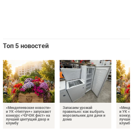
Топ 5 новостей
«Менделеевские новости»
Запасаем урожай
«Мендел
и УК «Нептун+» запускают
правильно: как выбрать
и УК «Н
конкурс «ЧЭЧЭК фест» на
морозильник для дачи и
конкурс
лучший цветущий двор и
дома
лучший
клумбу
клумбу