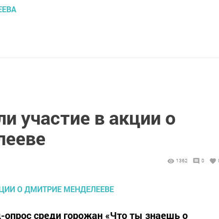
ЕЕВА
и участие в акции о
лееве
1362
0
ц-опрос среди горожан «Что ты знаешь о