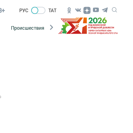
8+
РУС
ТАТ
Происшествия
Новости Госавтоинспекции
0