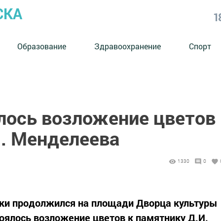
СКА
1
Образование
Здравоохранение
Спорт
ялось возложение цветов
И. Менделеева
1330
0
уки продолжился на площади Дворца культуры
тоялось возложение цветов к памятнику Д.И.