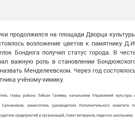
уки продолжился на площади Дворца культур
стоялось возложение цветов к памятнику Д.И
елок Бондюга получил статус города. В чест
грал важную роль в становлении Бондюжског
 назвать Менделеевском. Через год состоялос
тника учёному-химику.
тель главы района Лейсан Галеева, начальники Управлений культуры 
Сапожников, заместитель руководителя Исполнительного комитета п
одители предприятий и организаций, Совет ветеранов, педагоги, школьники.