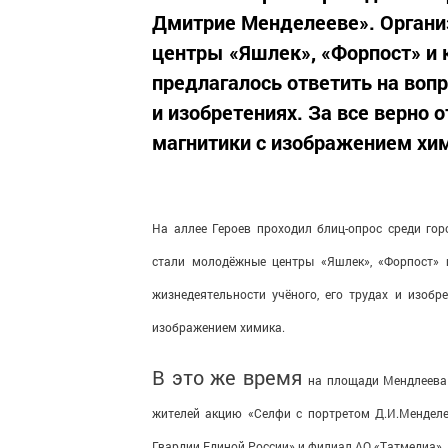
Дмитрие Менделееве». Орган
центры «Яшлек», «Форпост» и 
предлагалось ответить на вопр
и изобретениях. За все верно
магнитики с изображением хими
На аллее Героев проходил блиц-опрос среди го
стали молодёжные центры «Яшлек», «Форпост» 
жизнедеятельности учёного, его трудах и изобр
изображением химика.
В это же время
на площади Мендлеев
жителей акцию «Селфи с портретом Д.И.Менделе
Гвардии Единой России» и филиал АО «Татмедиа».