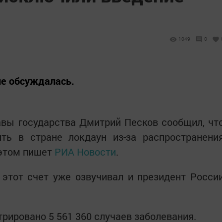
1049
0
не обсуждалась.
авы государства Дмитрий Песков сообщил, чт
ть в стране локдаун из-за распространени
 этом пишет
РИА Новости
.
 этот счет уже озвучивал и президент Росси
трировано 5 561 360 случаев заболевания.