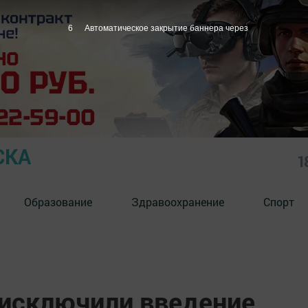
5
Автоматическое закрытие баннера через
СКА
1
Образование
Здравоохранение
Спорт
 исключили введение