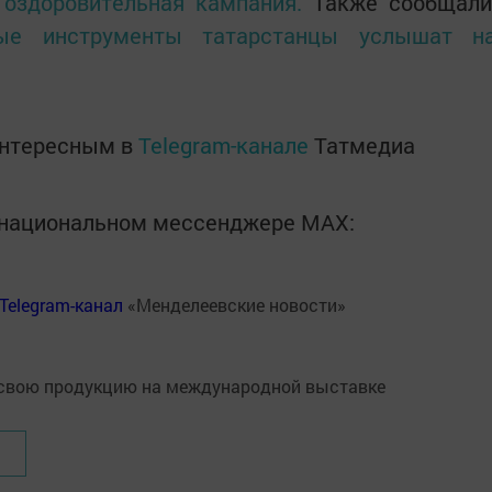
 оздоровительная кампания.
Также сообщали
ые инструменты татарстанцы услышат н
интересным в
Telegram-канале
Татмедиа
в национальном мессенджере MАХ:
Telegram-канал
«Менделеевские новости»