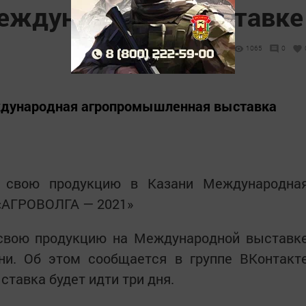
еждународной выставке
1065
0
ждународная агропромышленная выставка
т свою продукцию в Казани Международна
«АГРОВОЛГА — 2021»
свою продукцию на Международной выставк
и. Об этом сообщается в группе ВКонтакт
ыставка будет идти три дня.