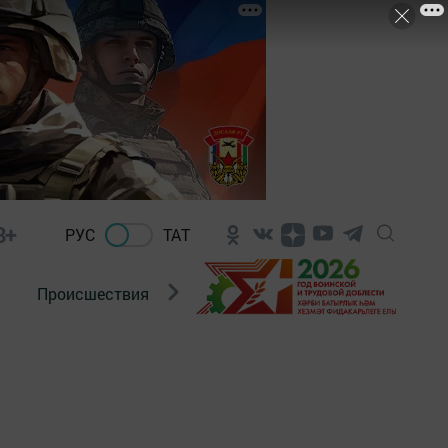
8+
РУС
ТАТ
Происшествия
Новости Госавтоинспекции