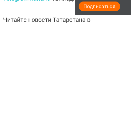
Подписаться
Читайте новости Татарстана в
национальном мессенджере MАХ:
https://max.ru/tatmedia
Подписывайтесь на
Telegram-канал
«Менделеевские
новости»
Перейти на страницу новости