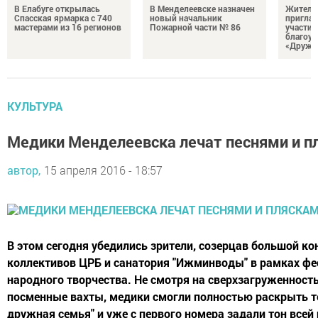
В Елабуге открылась
В Менделеевске назначен
Жителе
Спасская ярмарка с 740
новый начальник
пригла
мастерами из 16 регионов
Пожарной части № 86
участие
благоус
«Дружб
КУЛЬТУРА
Медики Менделеевска лечат песнями и п
автор,
15 апреля 2016 - 18:57
В этом сегодня убедились зрители, созерцав большой ко
коллективов ЦРБ и санатория "Ижминводы" в рамках фе
народного творчества. Не смотря на сверхзагруженность
посменные вахты, медики смогли полностью раскрыть т
дружная семья" и уже с первого номера задали тон всей