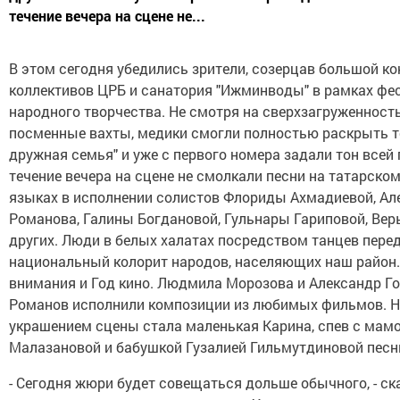
течение вечера на сцене не...
В этом сегодня убедились зрители, созерцав большой ко
коллективов ЦРБ и санатория "Ижминводы" в рамках фе
народного творчества. Не смотря на сверхзагруженность
посменные вахты, медики смогли полностью раскрыть т
дружная семья" и уже с первого номера задали тон всей
течение вечера на сцене не смолкали песни на татарско
языках в исполнении солистов Флориды Ахмадиевой, Ал
Романова, Галины Богдановой, Гульнары Гариповой, Вер
других. Люди в белых халатах посредством танцев пере
национальный колорит народов, населяющих наш район.
внимания и Год кино. Людмила Морозова и Александр Го
Романов исполнили композиции из любимых фильмов. 
украшением сцены стала маленькая Карина, спев с мам
Малазановой и бабушкой Гузалией Гильмутдиновой песн
- Сегодня жюри будет совещаться дольше обычного, - ск