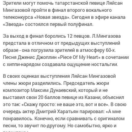
Зрители могут помочь татарстанской певице Ляйсан
Мингазовой пройти в финал второго вокального
телеконкурса «Новая звезда». Сегодня в эфире канала
«Звезда» состоялся первый полуфинал.
За выход в финал боролись 12 певцов. Л.Мингазова
предстала в отличном от предыдущих выступлений
образе - она погрузила зрителей в атмосферу 60-х.
Песня Дженис Джоплин «Piece Of My Heart» в сочетании
с хиппи-нарядом создавала ощущение ностальгии.
В своих оценках выступления Ляйсан Мингазовой
члены жюри разделились. Председатель жюри
композитор Максим Дунаевский, который и не
выставил свои 20 баллов певице из Казани, объяснил
это так: «Скажу просто: не ваше это, вот и все». В свою
очередь актер Дмитрий Харатьян парировал: «А мне
понравилось. Конечно, если сравнивать с оригиналом
песни, то звучит по-другому. Но самобытно, ярко и