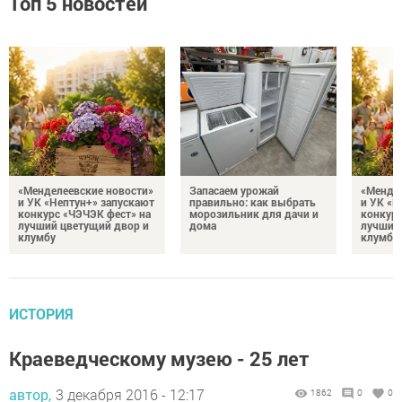
Топ 5 новостей
«Менделеевские новости»
Запасаем урожай
«Мендел
и УК «Нептун+» запускают
правильно: как выбрать
и УК «Н
конкурс «ЧЭЧЭК фест» на
морозильник для дачи и
конкурс
лучший цветущий двор и
дома
лучший
клумбу
клумбу
ИСТОРИЯ
Краеведческому музею - 25 лет
автор,
3 декабря 2016 - 12:17
1862
0
0