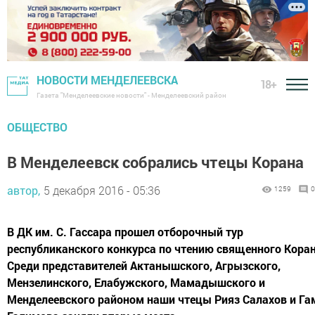
НОВОСТИ МЕНДЕЛЕЕВСКА
18+
Газета "Менделеевские новости" - Менделеевский район
ОБЩЕСТВО
В Менделеевск собрались чтецы Корана
автор,
5 декабря 2016 - 05:36
1259
0
В ДК им. С. Гассара прошел отборочный тур
республиканского конкурса по чтению священного Коран
Среди представителей Актанышского, Агрызского,
Мензелинского, Елабужского, Мамадышского и
Менделеевского районом наши чтецы Рияз Салахов и Га