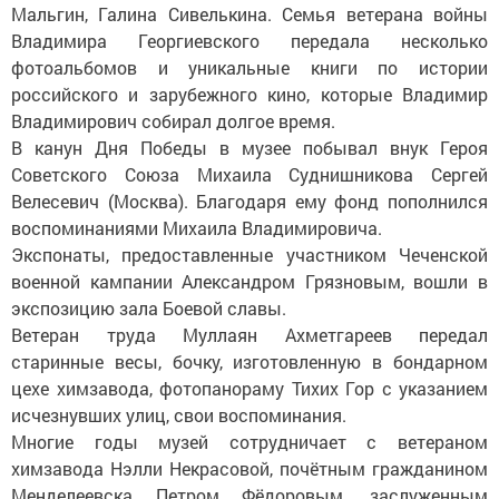
Мальгин, Галина Сивелькина. Семья ветерана войны
Владимира Георгиевского передала несколько
фотоальбомов и уникальные книги по истории
российского и зарубежного кино, которые Владимир
Владимирович собирал долгое время.
В канун Дня Победы в музее побывал внук Героя
Советского Союза Михаила Суднишникова Сергей
Велесевич (Москва). Благодаря ему фонд пополнился
воспоминаниями Михаила Владимировича.
Экспонаты, предоставленные участником Чеченской
военной кампании Александром Грязновым, вошли в
экспозицию зала Боевой славы.
Ветеран труда Муллаян Ахметгареев передал
старинные весы, бочку, изготовленную в бондарном
цехе химзавода, фотопанораму Тихих Гор с указанием
исчезнувших улиц, свои воспоминания.
Многие годы музей сотрудничает с ветераном
химзавода Нэлли Некрасовой, почётным гражданином
Менделеевска Петром Фёдоровым, заслуженным