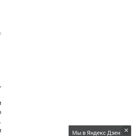
0
,
и
о
.
и
Мы в Яндекс Дзен