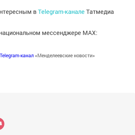
интересным в
Telegram-канале
Татмедиа
в национальном мессенджере MАХ:
Telegram-канал
«Менделеевские новости»