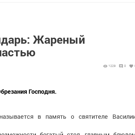
ндарь: Жареный
частью
1229
0
Обрезания Господня.
называется в память о святителе Васили
возможности богатый стол, главным блюдо