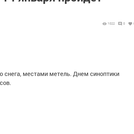
1022
0
 снега, местами метель. Днем синоптики
сов.