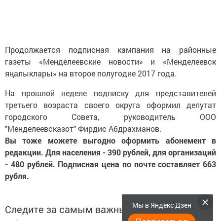
Продолжается подписная кампания на районные
газеты «Менделеевские новости» и «Менделеевск
яңалыклары» на второе полугодие 2017 года.
На прошлой неделе подписку для представителей
третьего возраста своего округа оформил депутат
городского Совета, руководитель ООО
"Менделеевсказот" Фирдис Абдрахманов.
Вы тоже можете выгодно оформить абонемент в
редакции. Для населения - 390 рублей, для организаций
- 480 рублей. Подписная цена по почте составляет 663
рубля.
Мы в Яндекс Дзен
Следите за самым важным и интересным в