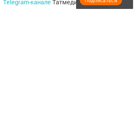
Подписаться
Telegram-канале
Татмедиа
Читайте новости Татарстана в
национальном мессенджере MАХ:
https://max.ru/tatmedia
Подписывайтесь на
Telegram-канал
«Менделеевские
новости»
Перейти на страницу новости