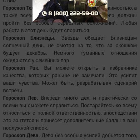
с ним.
Гороскоп Телец.
Решение вопросов с недвижимостью, а
также всевозможные организаторские дела должны
пройти без особых серьезных осложнений. Любая
работа в этот день будет спориться.
Гороскоп Близнецы.
Звезды обещает Близнецам
солнечный день, не смотря на то, что за окошком
бушует декабрь. Немного туманные отношения
ожидаются у семейных пар.
Гороскоп Рак.
Вы можете открыть в избраннике
качества, которых раньше не замечали. Это усилит
ваши чувства. Может быть, разрабатывая сценарий
встречи.
Гороскоп Лев.
Впереди много дел, и практически со
всеми вы сможете справиться. Постарайтесь ко всему
относиться с полной ответственностью, впоследствии
это зачтется и принесет дополнительные баллы в ваш
послужной список.
Гороскоп Дева.
Дева без особых усилий добьется того,