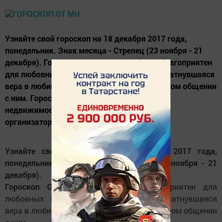
Узнайте свой гороскоп на 18 декабря 2017 года,
понедельник. Знак месяца - Стрелец (23 ноября - 21
декабря). Гороскоп Овен. День особенно благоприятен
для любовных и семейных отношений. Пошатнувшаяся
вера в любимого человека укрепится в тесном общении
с ним. Гороскоп Телец. Решение вопросов с
недвижимостью, а также всевозможные
организаторские дела...
Узнайте свой гороскоп на 18 декабря 2017 года,
понедельник.
Знак месяца - Стрелец (23 ноября - 21
декабря).
Гороскоп Овен.
День особенно благоприятен для
любовных и семейных отношений. Пошатнувшаяся
вера в любимого человека укрепится в тесном общении