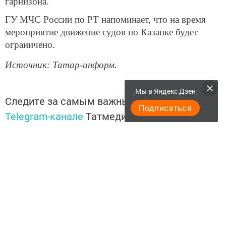
гарнизона.
ГУ МЧС России по РТ напоминает, что на время
мероприятие движение судов по Казанке будет
ограничено.
Источник: Татар-информ.
Мы в Яндекс Дзен
Следите за самым важным и интересным в
Подписаться
Telegram-канале
Татмедиа
Читайте новости Татарстана в
национальном мессенджере MАХ:
https://max.ru/tatmedia
Подписывайтесь на
Telegram-канал
«Менделеевские
новости»