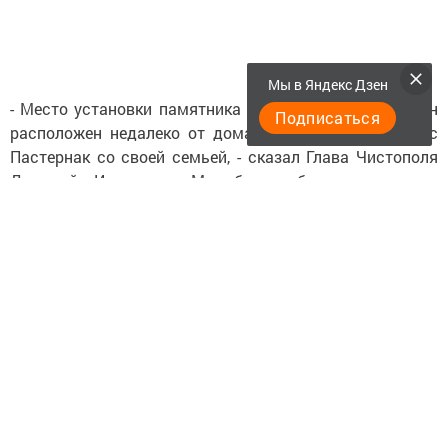
Мы в Яндекс Дзен
- Место установки памятника выбрано неслучайно. Он
Подписаться
расположен недалеко от дома, в котором жил Борис
Пастернак со своей семьей, - сказал Глава Чистополя
Дмитрий Иванов. - Мы будем бережно хранить
литературное наследие писателей, которые жили в
нашем городе в годы войны. Я не сомневаюсь, что
данный памятник станет излюбленным местом
туристов, поклонников творчества выдающегося
писателя.
Следите за самым важным и интересным в
Telegram-канале
Татмедиа