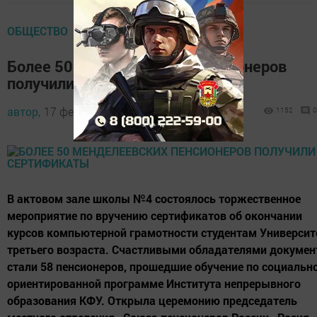
ОБЩЕСТВО
Более 50 менделеевских пенсионеров
получили сертификаты
автор,
17 февраля 2017 - 17:11
1152
0
В актовом зале школы №4 состоялось торжественное
мероприятие по вручению сертификатов об окончании
курсов компьютерной грамотности студентам Университ
третьего возраста. Счастливыми обладателями докумен
стали 58 пенсионеров, прошедшие обучение по социальн
ориентированной программе Института непрерывного
образования КФУ. Открыла церемонию председатель