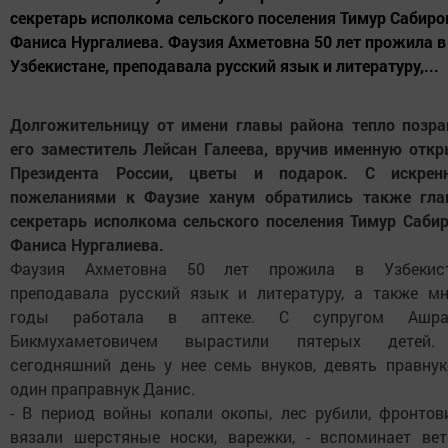
секретарь исполкома сельского поселения Тимур Сабиро
Фаниса Нургалиева. Фаузия Ахметовна 50 лет прожила в
Узбекистане, преподавала русский язык и литературу,...
Долгожительницу от имени главы района тепло позра
его заместитель Лейсан Галеева, вручив именную откр
Президента России, цветы и подарок. С искрен
пожеланиями к Фаузие ханум обратились также гла
секретарь исполкома сельского поселения Тимур Сабир
Фаниса Нургалиева.
Фаузия Ахметовна 50 лет прожила в Узбекист
преподавала русский язык и литературу, а также мн
годы работала в аптеке. С супругом Ашр
Бикмухаметовичем вырастили пятерых детей
сегодняшний день у нее семь внуков, девять правнук
один праправнук Данис.
- В период войны копали окопы, лес рубили, фронтов
вязали шерстяные носки, варежки, - вспоминает вет