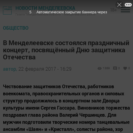
НОВОСТИ МЕНДЕЛЕЕВСКА
18+
4
Автоматическое закрытие баннера через
Газета "Менделеевские новости" - Менделеевский район
ОБЩЕСТВО
В Менделеевске состоялся праздничный
концерт, посвящённый Дню защитника
Отечества
автор,
22 февраля 2017 - 16:29
1389
0
0
Чествование защитников Отечества, работников
военкомата, правоохранительных органов и силовых
структур продолжилось в концертном зале Дворца
культуры имени Сергея Гассара. Виновников торжества
поздравил глава района Валерий Чершинцев. Для
мужчин подготовили творческие номера танцевальные
ансамбли «Шаян» и «Кристалл», солисты района, хор