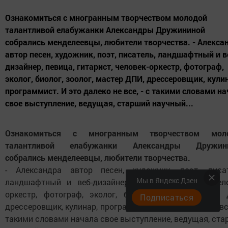
Ознакомиться с многранным творчеством молодой
талантливой елабужанки Александры Дружининой
собрались менделеевцы, любители творчества. - Алекса
автор песен, художник, поэт, писатель, ландшафтный и в
дизайнер, певица, гитарист, человек-оркестр, фотограф,
эколог, биолог, зоолог, мастер ДПИ, дрессеровщик, кули
программист. И это далеко не все, - с такими словами н
свое выступление, ведущая, старший научный...
Ознакомиться с многранным творчеством мол
талантливой елабужанки Александры Дружин
собрались менделеевцы, любители творчества.
- Александра автор песен, художник, поэт, писат
Мы в Яндекс Дзен
ландшафтный и веб-дизайнер, певица, гитарист, чело
оркестр, фотограф, эколог, биолог, зоолог, мастер 
Подписаться
дрессеровщик, кулинар, программист. И это далеко не все
такими словами начала свое выступление, ведущая, ст