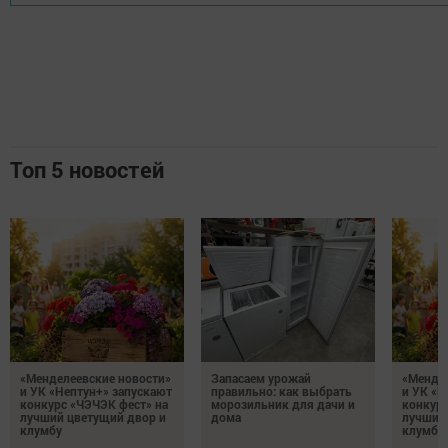
Топ 5 новостей
«Менделеевские новости»
Запасаем урожай
«Мендел
и УК «Нептун+» запускают
правильно: как выбрать
и УК «Н
конкурс «ЧЭЧЭК фест» на
морозильник для дачи и
конкурс
лучший цветущий двор и
дома
лучший
клумбу
клумбу