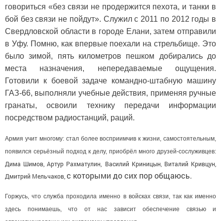
говориться «без связи не продержится пехота, и танки в
бой без связи не пойдут». Служил с 2011 по 2012 годы в
Свердловской области в городе Елани, затем отправили
в Уфу. Помню, как впервые поехали на стрельбище. Это
было зимой, пять километров пешком добирались до
места назначения, непередаваемые ощущения.
Готовили к боевой задаче командно-штабную машину
ГАЗ-66, выполняли учебные действия, применяя ручные
гранаты, освоили технику передачи информации
посредством радиостанций, раций.
Армия учит многому: стал более восприимчив к жизни, самостоятельным,
появился серьёзный подход к делу, приобрёл много друзей-сослуживцев:
Дима Шимов, Артур Рахматулин,
Василий Криницын
Виталий Кривцун,
,
с которыми до сих пор общаюсь.
Дмитрий Мельчаков,
Горжусь, что служба проходила именно в войсках связи, так как именно
здесь понимаешь, что от нас зависит обеспечение связью и