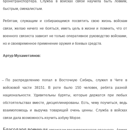
бронетранспортёра. Служба в войсках связи научила быть ловким,
быстрым, смекалистым.
Ребятам, служащим и собирающимся посвятить свою жизнь войскам
связи, желаю ничего не бояться, иметь цель в жизни и помнить, что от
военного связиста зависит не только оперативное руководство войсками,
но и своевременное применение оружия и боевых средств.
Артур Мухаметзянов:
̶ По распределению попал в Восточную Сибирь, служил в Чите в
войсковой части 38151. В роте было 150 человек, ребята разной
национальности. Удивительны буряты, которые держатся при любых
обстоятельствах вместе, дисциплинированы. Есть, чему поучиться, ведь
взаимопомощь и выручка товарищей очень ценны. Служба в войсках
связи дала возможность изучить азбуку Морзе.
Благодаря военным
связистам предупреждается опасность. Армия