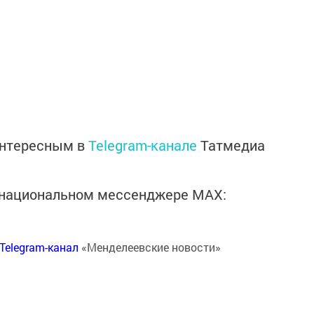
интересным в
Telegram-канале
Татмедиа
в национальном мессенджере MАХ:
Telegram-канал
«Менделеевские новости»