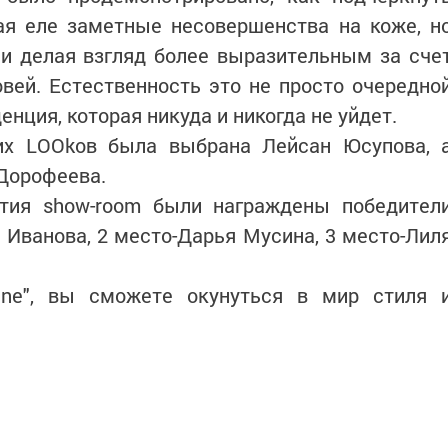
ая еле заметные несовершенства на коже, н
и делая взгляд более выразительным за сче
овей. Естественность это не просто очередно
енция, которая никуда и никогда не уйдет.
их LOOkов была выбрана Лейсан Юсупова, 
Дорофеева.
тия show-room были награждены победител
 Иванова, 2 место-Дарья Мусина, 3 место-Лил
ine", вы сможете окунуться в мир стиля 