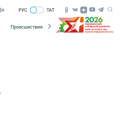
8+
РУС
ТАТ
Происшествия
Новости Госавтоинспекции
0