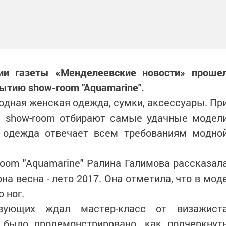
ии газеты «Менделеевские новости» проше
рытию show-room "Aquamarine".
модная женская одежда, сумки, аксессуары. Пр
ы show-room отбирают самые удачные модел
у одежда отвечает всем требованиям модно
oom "Aquamarine" Ралина Галимова рассказал
на весна - лето 2017. Она отметила, что в мод
о ног.
вующих ждал мастер-класс от визажист
 было продемонстрировано, как подчеркнут