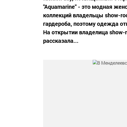
"Aquamarine" - это модная жен
коллекций владельцы show-ro
гардероба, поэтому одежда от
На открытии владелица show-r
рассказала...