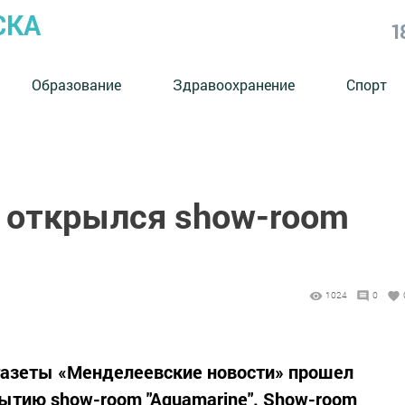
СКА
1
Образование
Здравоохранение
Спорт
 открылся show-room
1024
0
газеты «Менделеевские новости» прошел
рытию show-room "Aquamarine". Show-room