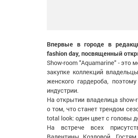
Впервые в городе в редакц
fashion day, посвященный отк
Show-room "Aquamarine" - это 
закупке коллекций владельц
женского гардероба, поэтом
индустрии.
На открытии владелица show-r
о том, что станет трендом сезо
total look: один цвет с головы д
На встрече всех присутст
Валентины Козловой. Гостям