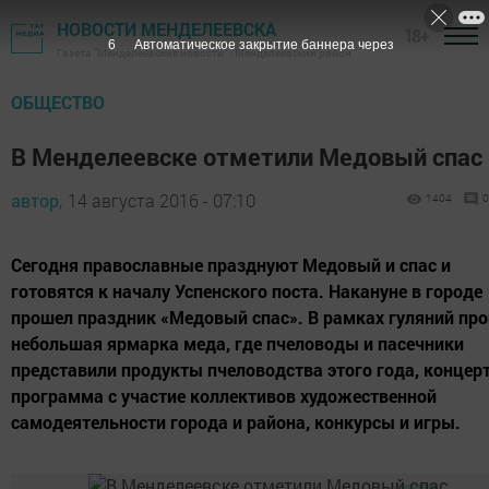
НОВОСТИ МЕНДЕЛЕЕВСКА
18+
5
Автоматическое закрытие баннера через
Газета "Менделеевские новости" - Менделеевский район
ОБЩЕСТВО
В Менделеевске отметили Медовый спас
автор,
14 августа 2016 - 07:10
1404
0
Сегодня православные празднуют Медовый и спас и
готовятся к началу Успенского поста. Накануне в городе
прошел праздник «Медовый спас». В рамках гуляний пр
небольшая ярмарка меда, где пчеловоды и пасечники
представили продукты пчеловодства этого года, концер
программа с участие коллективов художественной
самодеятельности города и района, конкурсы и игры.