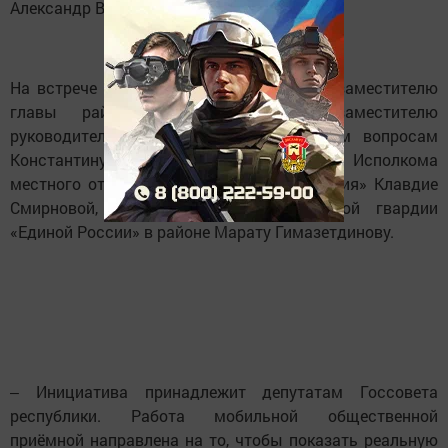
Александр Валентинович.
На встрече горожане задавали вопросы заместителю
главы района Лейсан Галеевой, заместителю
руководителя Исполкома по социальным вопросам
Константину Макарову, руководителю Исполкома
местного отделения партии «Единая Россия» Клавдие
Смирновой, начальнику штаба «Молодой гвардии
«Единой России» в районе Марату Гимазетдинову.
‒ Инициатива принадлежит депутатам Госсовета
республики. Работа мобильной общественной
приёмной направлена на то, чтобы показать реальную