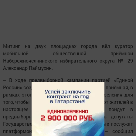
Митинг на двух площадках города вёл куратор
мобильной общественной приёмной
Набережночелнинского избирательного округа № 29
Александр Паймухин.
‒ В ходе предвыборной кампании партией «Единой
России» создана мобильная общественная приёмная, в
рамках этого мы собираем наказы от населения для
того, чтобы понять, какие проблемы волнуют жителей в
настоящее время. Собранные наказы пойдут в
предвыборную программу кандидатов в депутаты
Государственной Думы. Полученные данные послужат
платформой для дальнейшей работы, ‒ сообщил