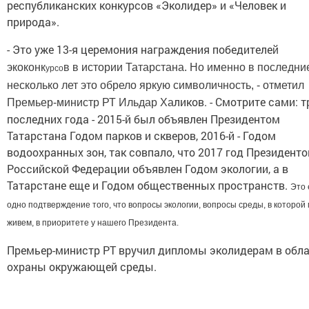
республиканских конкурсов «Эколидер» и «Человек и
природа».
- Это уже 13-я церемония награждения победителе
й
экоконк
в в истории Татарстана. Но именно в последни
урсо
несколько лет это обрело яркую символичность, - отметил
ликов. - Смотрите сами: т
Премьер-министр РТ Ильдар Ха
последних года - 2015-й был объявлен Президентом
Татарстана Годом парков и скверов, 2016-й - Годом
водоохранных зон, так совпало, что 2017 год Президент
Российской Федерации объявлен Годом экологии, а в
Татарстане еще и Годом общественных пространств.
Это
одно подтверждение того, что вопросы экологии, вопросы среды, в которой
живем, в приоритете у нашего Президента.
Премьер-министр РТ вручил дипломы эколидерам в обл
охраны окружающей среды.