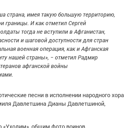
ша страна, имея такую большую территорию,
и границы. И как отметил Сергей
олдаты тогда не вступили в Афганистан,
асности и шаговой доступности для стран
льная военная операция, как и Афганская
иту нашей страны», − отметил Радмир
етеранов афганской войны
мами.
отические песни в исполнении народного хора
амиля Давлетшина Дианы Давлетшиной,
 «Уходим», общим фото воинов.