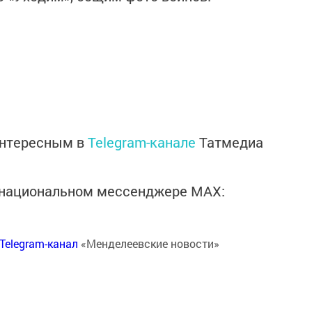
интересным в
Telegram-канале
Татмедиа
в национальном мессенджере MАХ:
Telegram-канал
«Менделеевские новости»