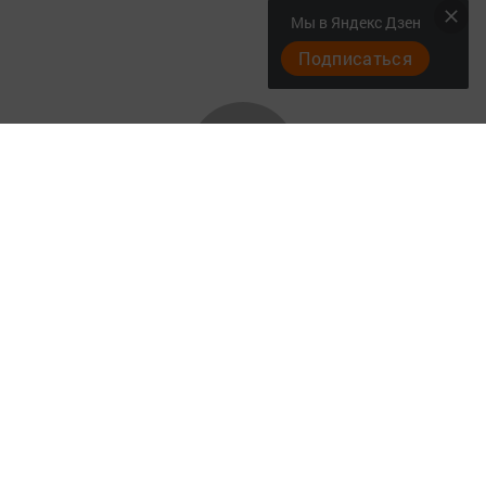
Мы в Яндекс Дзен
Подписаться
Актуальное видео
Главная
Документы
Разное