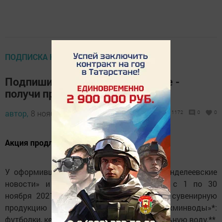
ПОДПИСКА НА МН
Подпишись на районное издание -
получи приз
автор,
8 ноября 2021 - 15:17
1172
0
0
Акция продлится до конца ноября.
У оформивших абонимент на газеты «Менделеевские
новости» и «Менделеевск яңалыклары» с 1 по 30
ноября 2021 года есть шансы выиграть сувенирную
продукцию от санатория «Шифалы су-Ижминводы»*:
футболки, кепки, чайные наборы и минеральную воду.**