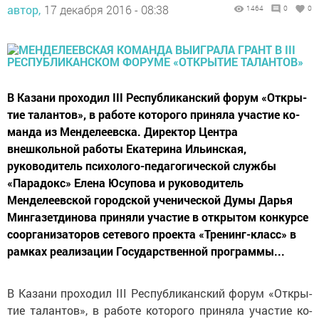
автор,
17 декабря 2016 - 08:38
1464
0
0
В Ка­зани про­ходил III Рес­публи­канс­кий фо­рум «Отк­ры­
тие та­лан­тов», в ра­боте ко­торо­го при­няла учас­тие ко­
ман­да из Менделеевска. Директор Центра
внешкольной работы Екатерина Ильинская,
руководитель психолого-педагогической службы
«Парадокс» Елена Юсупова и руководитель
Менделеевской городской ученической Думы Дарья
Мингазетдинова приняли участие в открытом конкурсе
соорганизаторов сетевого проекта «Тренинг-класс» в
рамках реализации Государственной программы...
В Ка­зани про­ходил III Рес­публи­канс­кий фо­рум «Отк­ры­
тие та­лан­тов», в ра­боте ко­торо­го при­няла учас­тие ко­