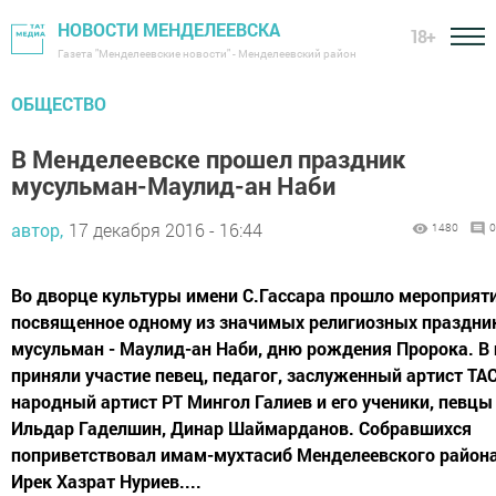
НОВОСТИ МЕНДЕЛЕЕВСКА
18+
Газета "Менделеевские новости" - Менделеевский район
ОБЩЕСТВО
В Менделеевске прошел праздник
мусульман-Маулид-ан Наби
автор,
17 декабря 2016 - 16:44
1480
0
Во дворце культуры имени С.Гассара прошло мероприяти
посвященное одному из значимых религиозных праздни
мусульман - Маулид-ан Наби, дню рождения Пророка. В
приняли участие певец, педагог, заслуженный артист ТАС
народный артист РТ Мингол Галиев и его ученики, певцы
Ильдар Гаделшин, Динар Шаймарданов. Собравшихся
поприветствовал имам-мухтасиб Менделеевского район
Ирек Хазрат Нуриев....