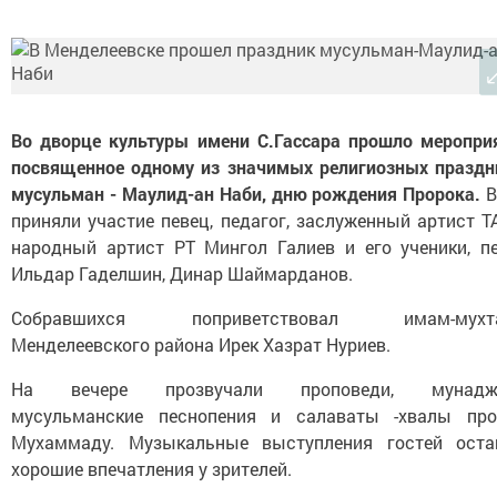
Во дворце культуры имени С.Гассара прошло мероприя
посвященное одному из значимых религиозных праздн
мусульман - Маулид-ан Наби, дню рождения Пророка.
В
приняли участие певец, педагог, заслуженный артист Т
народный артист РТ Мингол Галиев и его ученики, п
Ильдар Гаделшин, Динар Шаймарданов.
Собравшихся поприветствовал имам-мухта
Менделеевского района Ирек Хазрат Нуриев.
На вечере прозвучали проповеди, мунадж
мусульманские песнопения и салаваты -хвалы про
Мухаммаду. Музыкальные выступления гостей оста
хорошие впечатления у зрителей.