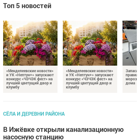
Топ 5 новостей
«Менделеевские новости»
«Менделеевские новости»
Запаса
и УК «Нептун+» запускают
и УК «Нептун+» запускают
правиль
конкурс «ЧЭЧЭК фест» на
конкурс «ЧЭЧЭК фест» на
морозил
лучший цветущий двор и
лучший цветущий двор и
дома
клумбу
клумбу
СЁЛА И ДЕРЕВНИ РАЙОНА
В Ижёвке открыли канализационную
насосную станцию