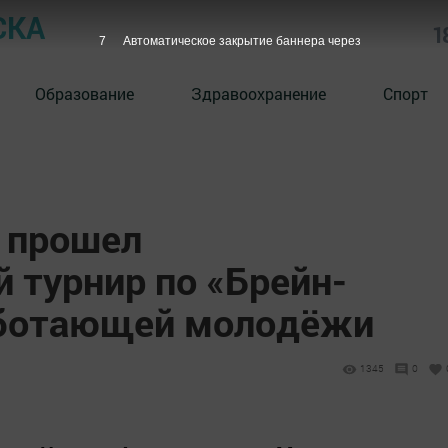
СКА
1
6
Автоматическое закрытие баннера через
Образование
Здравоохранение
Спорт
 прошел
 турнир по «Брейн-
аботающей молодёжи
1345
0