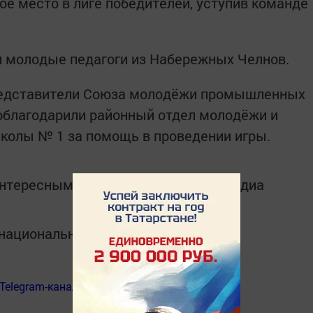
рое место в лиге победителей, уступив команде
и молодые педагоги из Набережных Челнов.
представители Союза молодёжи промышленных
облагодарили районный отдел молодёжи и
колы № 1 за помощь в проведении игры.
интересным в
Telegram-канале
Татмедиа
в национальном мессенджере MАХ:
Telegram-канал
«Менделеевские новости»