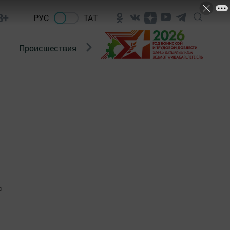
8+
РУС
ТАТ
Происшествия
Новости Госавтоинспекции
0