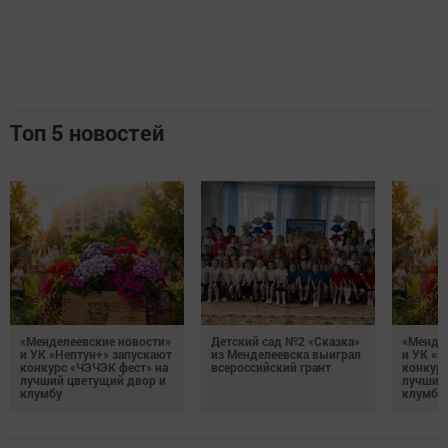
Топ 5 новостей
«Менделеевские новости»
Детский сад №2 «Сказка»
«Мендел
и УК «Нептун+» запускают
из Менделеевска выиграл
и УК «Н
конкурс «ЧЭЧЭК фест» на
всероссийский грант
конкурс
лучший цветущий двор и
лучший
клумбу
клумбу