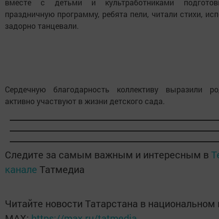
вместе с детьми и культработниками подготов
праздничную программу, ребята пели, читали стихи, ис
задорно танцевали.
Сердечную благодарность коллективу выразили ро
активно участвуют в жизни детского сада.
Следите за самым важным и интересным в
T
канале
Татмедиа
Читайте новости Татарстана в национальном
MАХ:
https://max.ru/tatmedia