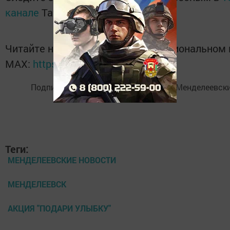
канале
Татмедиа
Читайте новости Татарстана в национальном
MАХ:
https://max.ru/tatmedia
Подписывайтесь на
Telegram-канал
«Менделеевски
Теги:
МЕНДЕЛЕЕВСКИЕ НОВОСТИ
МЕНДЕЛЕЕВСК
АКЦИЯ "ПОДАРИ УЛЫБКУ"