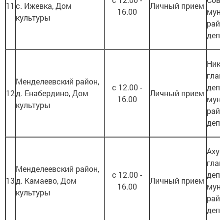
11
с. Ижевка, Дом
Личный прием
16.00
му
культуры
рай
деп
Ник
гла
Менделеевский район,
с 12.00 -
деп
12
д. Енабердино, Дом
Личный прием
16.00
му
культуры
рай
деп
Аху
гла
Менделеевский район,
с 12.00 -
деп
13
д. Камаево, Дом
Личный прием
16.00
му
культуры
рай
деп