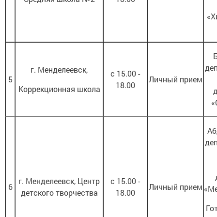
«Х
Б
деп
г. Менделеевск,
с 15.00 -
5
Личный прием
18.00
Коррекционная школа
«
Аб
деп
г. Менделеевск, Центр
с 15.00 -
6
Личный прием
«Ме
детского творчества
18.00
Гот