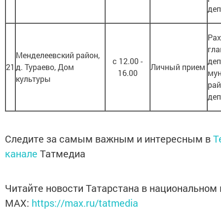
деп
Рах
гла
Менделеевский район,
с 12.00 -
деп
21
д. Тураево, Дом
Личный прием
16.00
му
культуры
рай
деп
Следите за самым важным и интересным в
T
канале
Татмедиа
Читайте новости Татарстана в национальном
MАХ:
https://max.ru/tatmedia