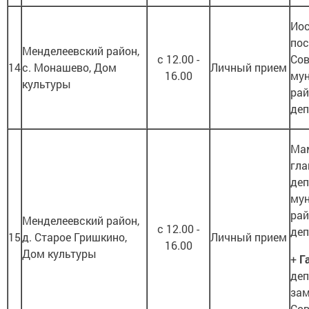
Иос
пос
Менделеевский район,
с 12.00 -
Сов
14
с. Монашево, Дом
Личный прием
16.00
му
культуры
рай
деп
Мам
гла
деп
му
рай
Менделеевский район,
с 12.00 -
деп
15
д. Старое Гришкино,
Личный прием
16.00
Дом культуры
+
Г
деп
зам
Сов