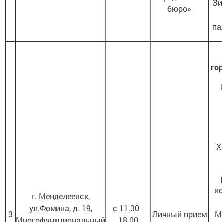
Зи
бюро»
па
го
Х
и
г. Менделеевск,
ул.Фомина, д. 19,
с 11.30 -
3
Личный прием
М
Многофункциональный
18.00