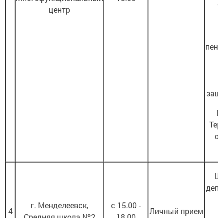
центр
пен
за
Те
деп
г. Менделеевск,
с 15.00 -
4
Личный прием
Средняя школа №2
18.00