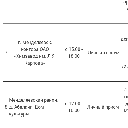
го
деп
г. Менделеевск,
контора ОАО
с 15.00 -
7
Личный прием
«Химзавод им. Л.Я.
18.00
Карпова»
«Х
И
г
Менделеевский район,
с 12.00 -
д
8
д. Абалачи, Дом
Личный прием
16.00
м
культуры