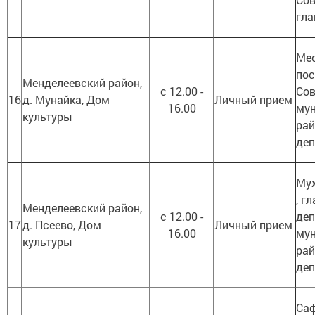
гла
Мес
пос
Менделеевский район,
с 12.00 -
Сов
16
д. Мунайка, Дом
Личный прием
16.00
му
культуры
рай
деп
Мух
, г
Менделеевский район,
с 12.00 -
деп
17
д. Псеево, Дом
Личный прием
16.00
му
культуры
рай
деп
Саф