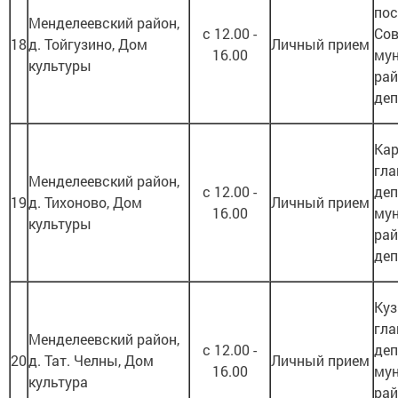
пос
Менделеевский район,
с 12.00 -
Сов
18
д. Тойгузино, Дом
Личный прием
16.00
му
культуры
рай
деп
Кар
гла
Менделеевский район,
с 12.00 -
деп
19
д. Тихоново, Дом
Личный прием
16.00
му
культуры
рай
деп
Куз
гла
Менделеевский район,
с 12.00 -
деп
20
д. Тат. Челны, Дом
Личный прием
16.00
му
культура
рай