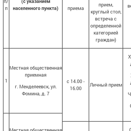
п/
(с указанием
прием,
в
п
населенного пункта)
приема
круглый стол,
встреча с
определенной
категорией
граждан)
Х
Местная общественная
приемная
1
с 14.00 -
Личный прием
г. Менделеевск, ул.
16.00
Фомина, д. 7
Ч
Местная общественная