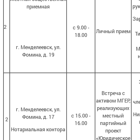
ру
приемная
За
2
с 9.00 -
Личный прием
Т
18.00
г. Менделеевск, ул.
М
Фомина, д. 19
Встреча с
активом МГЕР,
чл
реализующих
г. Менделеевск, ул.
Ни
с 15.00 -
местный
Фомина, д. 17
2
16.00
партийный
Нотариальная контора
проект
«Юридическое