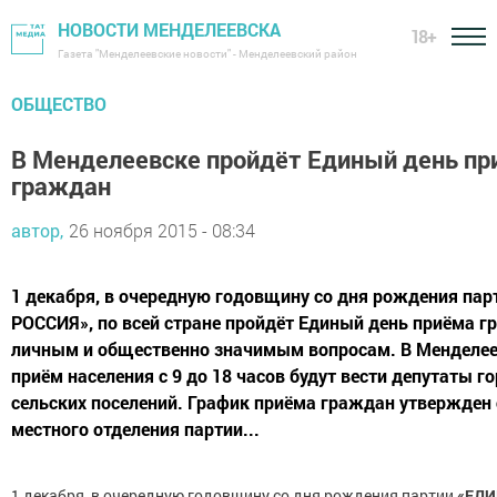
НОВОСТИ МЕНДЕЛЕЕВСКА
18+
Газета "Менделеевские новости" - Менделеевский район
ОБЩЕСТВО
В Менделеевске пройдёт Единый день пр
граждан
автор,
26 ноября 2015 - 08:34
1 декабря, в очередную годовщину со дня рождения па
РОССИЯ», по всей стране пройдёт Единый день приёма г
личным и общественно значимым вопросам. В Менделее
приём населения с 9 до 18 часов будут вести депутаты г
сельских поселений. График приёма граждан утвержден
местного отделения партии...
1 декабря, в очередную годовщину со дня рождения партии
«ЕДИ