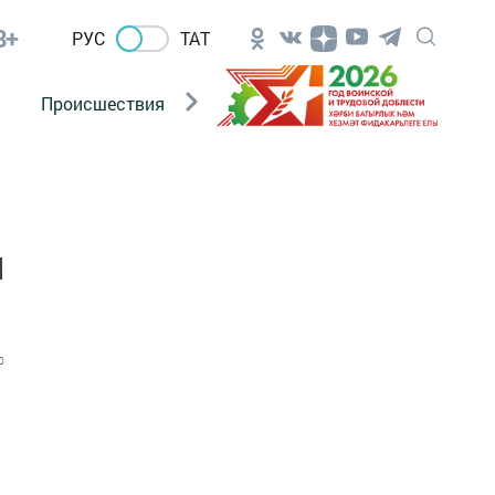
8+
РУС
ТАТ
Происшествия
Новости Госавтоинспекции
я
0