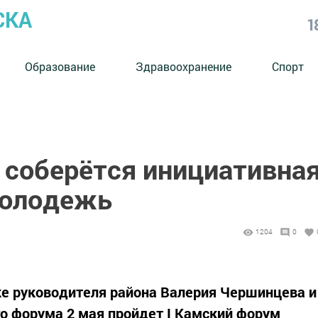
СКА
1
Образование
Здравоохранение
Спорт
 соберётся инициативна
молодежь
1204
0
е руководителя района Валерия Чершинцева и
о форума 2 мая пройдет I Камский форум