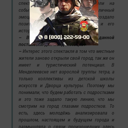
спектакль, где зрители посмотрели на
событие не через факты, а через личный
эмоциональный опыт. Что создало
позитивное отношение к городу и его
истории.
– В чём вы видите интерес данной
постановки для менделеевцев?
–
Интерес этого спектакля в том что местные
жители заново открыли свой город, так же он
имеет и туристический потенциал. В
Менделеевске нет взрослой труппы тетра, а
только коллективы из детской школы
искусств и Дворца культуры. Поэтому мы
понимали, что будем работать с подростками
и это тоже задало такую линию, что мы
смотрим на город глазами подростков. То
есть, здесь молодёжь анализировала о
прошлом, настоящем и будущем города и
размышляла о связи произошедших здесь