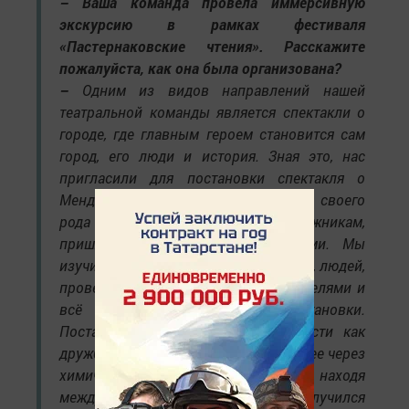
– Ваша команда провела иммерсивную
экскурсию в рамках фестиваля
«Пастернаковские чтения». Расскажите
пожалуйста, как она была организована?
–
Одним из видов направлений нашей
театральной команды является спектакли о
городе, где главным героем становится сам
город, его люди и история. Зная это, нас
пригласили для постановки спектакля о
Менделеевске. Данная работа стала своего
рода экспедицией и нам, художникам,
пришлось стать немого историками. Мы
изучили историю города, его контекст, людей,
провели множество интервью с жителями и
всё это легло в основу постановки.
Постарались передать такие ценности как
дружба, любовь, семья, работа и прочее через
химические реакции и термины, находя
между ними параллели. Так получился