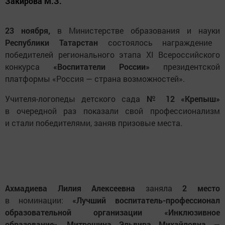
Закирова М.З.
23 ноября,
в Министерстве образования и науки
Республики Татарстан
состоялось награждение
победителей регионального этапа XI Всероссийского
конкурса
«Воспитатели России»
президентской
платформы «Россия — страна возможностей».
Учителя-логопеды детского сада
№ 12 «Крепыш»
в очередной раз показали свой профессионализм
и стали победителями, заняв призовые места.
Ахмадиева Лилия Алексеевна
заняла
2 место
в номинации:
«Лучший воспитатель-профессионал
образовательной организации «Инклюзивное
образование»
,
Митрошина Эльвира Михайловна
—