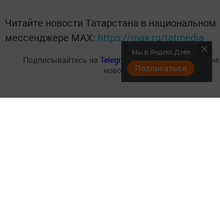
Читайте новости Татарстана в национальном
мессенджере MАХ:
https://max.ru/tatmedia
Мы в Яндекс Дзен
Подписывайтесь на
Telegram-канал
«Менделеевские
Подписаться
новости»
Теги:
МЕНДЕЛЕЕВСКИЕ НОВОСТИ
МЕНДЕЛЕЕВСК
ГОРОД И ГОРОЖАНЕ