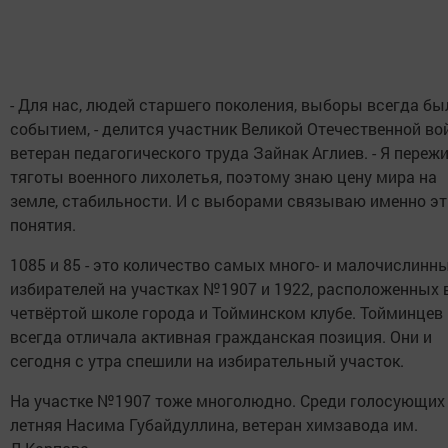
- Для нас, людей старшего поколения, выборы всегда бы
событием, - делится участник Великой Отечественной во
ветеран педагогического труда Зайнак Аглиев. - Я переж
тяготы военного лихолетья, поэтому знаю цену мира на
земле, стабильности. И с выборами связываю именно эт
понятия.
1085 и 85 - это количество самых много- и малочислинн
избирателей на участках №1907 и 1922, расположенных 
четвёртой школе города и Тойминском клубе. Тойминцев
всегда отличала активная гражданская позиция. Они и
сегодня с утра спешили на избирательный участок.
На участке №1907 тоже многолюдно. Среди голосующих -
летняя Насима Губайдуллина, ветеран химзавода им.