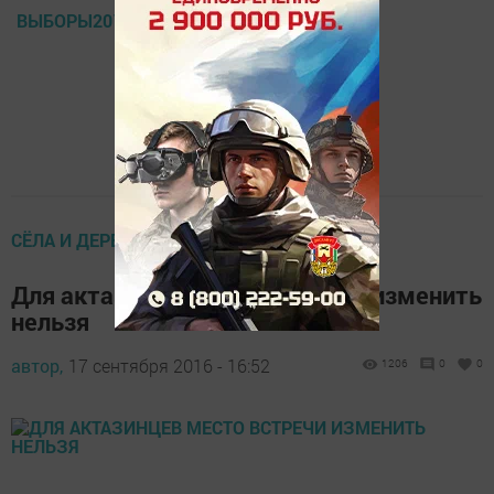
ВЫБОРЫ2016
СЁЛА И ДЕРЕВНИ РАЙОНА
Для актазинцев место встречи изменить
нельзя
автор,
17 сентября 2016 - 16:52
1206
0
0