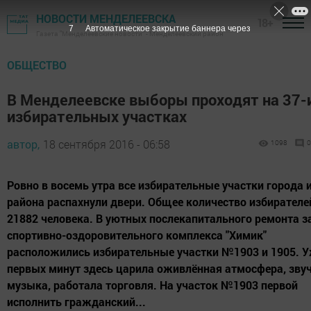
НОВОСТИ МЕНДЕЛЕЕВСКА
18+
7
Автоматическое закрытие баннера через
Газета "Менделеевские новости" - Менделеевский район
ОБЩЕСТВО
В Менделеевске выборы проходят на 37-
избирательных участках
автор,
18 сентября 2016 - 06:58
1098
0
Ровно в восемь утра все избирательные участки города 
района распахнули двери. Общее количество избирателей
21882 человека. В уютных послекапитального ремонта з
спортивно-оздоровительного комплекса "Химик"
расположились избирательные участки №1903 и 1905. У
первых минут здесь царила оживлённая атмосфера, зву
музыка, работала торговля. На участок №1903 первой
исполнить гражданский...