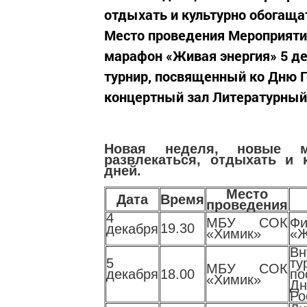
отдыхать и культурно обогаща
Место проведения Мероприяти
марафон «Живая энергия» 5 д
турнир, посвященный ко Дню Г
концертный зал Литературный.
Новая неделя, новые ме
развлекаться, отдыхать и
дней.
Место
Дата
Время
проведения
4
МБУ СОК
Фи
19.30
декабря
«Химик»
«Ж
Вн
5
ту
МБУ СОК
декабря
18.00
п
«Химик»
Д
Ро