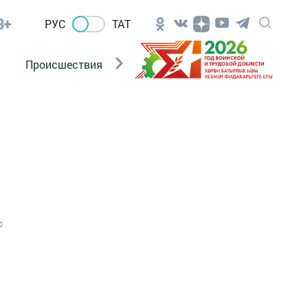
8+
РУС
ТАТ
Происшествия
Новости Госавтоинспекции
0