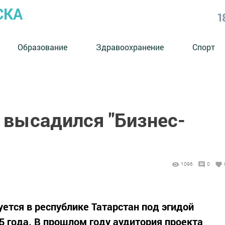
СКА
1
Образование
Здравоохранение
Спорт
 высадился "Бизнес-
1096
0
уется в республике Татарстан под эгидой
5 года. В прошлом году аудитория проекта