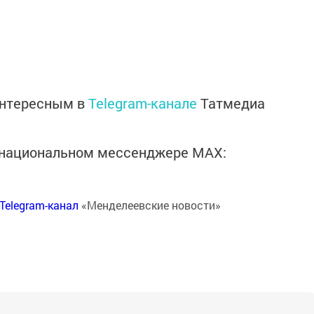
интересным в
Telegram-канале
Татмедиа
в национальном мессенджере MАХ:
Telegram-канал
«Менделеевские новости»