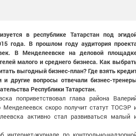
лизуется в республике Татарстан под эгидо
015 года. В прошлом году аудитория проект
век. В Менделеевске на деловой площадк
телей малого и среднего бизнеса. Как выбрат
итать выгодный бизнес-план? Где взять креди
и и другие вопросы отвечали бизнес-тренер
тельства Республики Татарстан.
ска поприветствовал глава района Валери
о Менделеевск скоро получит статут ТОСЭР 
леевска активно стал развиваться малый 
б интернет-журнале по контрольно-надзорно