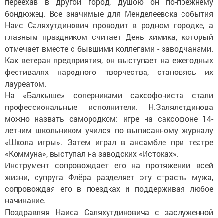
переехав в другой город, душою он по-прежнему
бондюжец. Все значимые для Менделеевска события
Наис Саляхутдинович проводит в родном городке, а
главным праздником считает День химика, который
отмечает вместе с бывшими коллегами - заводчанами.
Как ветеран предприятия, он выступает на ежегодных
фестивалях народного творчества, становясь их
лауреатом.
На «Балкыше» соперниками саксофониста стали
профессиональные исполнители. Н.Залялетдинова
можно назвать самородком: игре на саксофоне 14-
летним школьником учился по выписанному журналу
«Школа игры». Затем играл в ансамбле при театре
«Коммуна», выступал на заводских «Истоках».
Инструмент сопровождает его на протяжении всей
жизни, супруга Флёра разделяет эту страсть мужа,
сопровождая его в поездках и поддерживая любое
начинание.
Поздравляя Наиса Саляхутдиновича с заслуженной