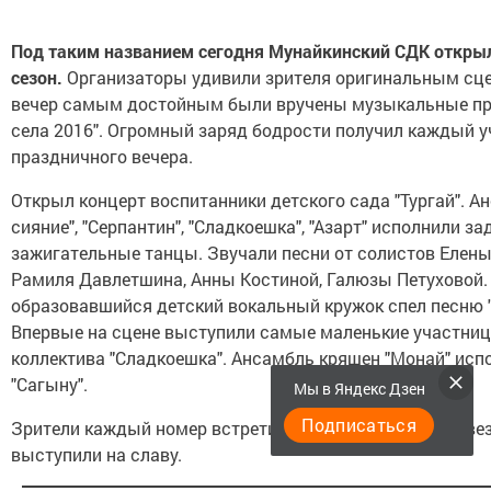
Под таким названием сегодня Мунайкинский СДК откры
сезон.
Организаторы удивили зрителя оригинальным сце
вечер самым достойным были вручены музыкальные пр
села 2016". Огромный заряд бодрости получил каждый у
праздничного вечера.
Открыл концерт воспитанники детского сада "Тургай". А
сияние", "Серпантин", "Сладкоешка", "Азарт" исполнили з
зажигательные танцы. Звучали песни от солистов Елены
Рамиля Давлетшина, Анны Костиной, Галюзы Петуховой.
образовавшийся детский вокальный кружок спел песню "
Впервые на сцене выступили самые маленькие участни
коллектива "Сладкоешка". Ансамбль кряшен "Монай" исп
"Сагыну".
Мы в Яндекс Дзен
Подписаться
Зрители каждый номер встретили аплодисментами. Зве
выступили на славу.