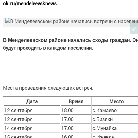
ok.ru/mendeleevsknews...
О
В Менделеевском районе начались сходы граждан.
будут проходить в каждом поселении.
Места проведения следующих встреч.
Дата
Время
Место
12 сентября
18.00
с.Камаево
12 сентября
17.00
с.Бизяки
14 сентября
17.00
с.Мунайка
15 сентября
16.00
с.Ижевка