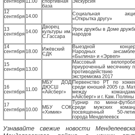
сентября
11.00
спортивная
Экскурсия
база
12
Социальная акци
14.00
сентября
«Открытка другу»
Дворец
13
Урок дружбы в Доме друж
14.00
культуры им.
сентября
народов
С.Гассара
14
Выездной концер
Ижёвский
сентября
18.00
Народных ансамбле
СДК
«Былина» и «Эрвел»
Массовый велопробег
15
приуроченный месячнику 
сентября
13.00
противодействию
экстремизма 2017
МБУ ДОД
Первенство РТ по хокке
16
ДЮСШ
среди юношей 2005 г.р. Ма
11.00
сентября
«Айсберг»
между командами
«Айсберг» и г. Кам. Поляны
Турнир по мини-футбол
17
МБУ СОК
среди мужских команд
сентября
10.00
«Химик»
посвященный 50-лети
города Менделеевск
Узнавайте свежие новости Менделеевск