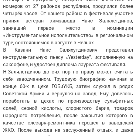
номеров от 27 районов республики, продлился более
четырёх часов. От нашего района в фестивале участие
принял ветеран химзавода Наис Залялетдинов,
занявший первое место в номинации
«Инструментальное исполнительство» в региональном
туре, состоявшемся в августе в Челнах.
В Казани Наис Саляхутдинович представил
инструментальную пьесу «Yesterday", исполненную на
саксофоне, и удостоен диплома лауреата фестиваля.
Н.Залялетдинов до сих пор по праву может считать
себя заводчанином. Трудовую биографию начинал в
конце 60-х в цехе ГОБиУКБ, затем служил в рядах
Советской Армии и вернулся на завод. Ему довелось
поработать в цехах по производству сульфитных
солей, серной кислоты, хлористого бария, товаров
народного потребления, после закрытия которого в
качестве слесаря-ремонтника перешел в заводской
ЖКО. После выхода на заслуженный отдых, и даже