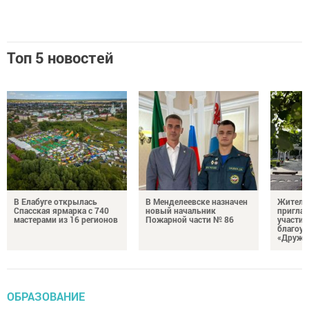
Топ 5 новостей
В Елабуге открылась
В Менделеевске назначен
Жителе
Спасская ярмарка с 740
новый начальник
пригла
мастерами из 16 регионов
Пожарной части № 86
участие
благоус
«Дружб
ОБРАЗОВАНИЕ