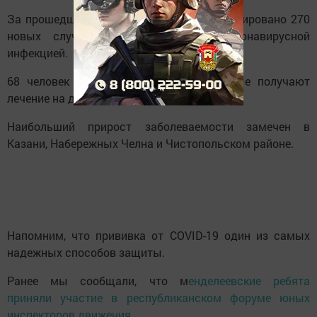
За прошедшие сутки в республике зафиксировано 270
новых случаев заражения новой коронавирусной
инфекцией.
68 человек госпитализировано, остальные получают
лечение на дому.
Наибольший прирост заболеваемости замечен в
Казани, Набережных Челна и Чистопольском районе.
Напомним, что прививка от COVID-19 один из самых
надежных способов защиты.
Ранее мы сообщали, что м
енделеевские ребята
приняли участие в республиканском форуме юных
инспекторов движения.