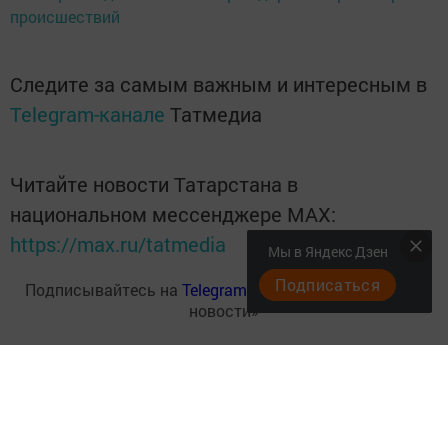
происшествий
Следите за самым важным и интересным в
Telegram-канале
Татмедиа
Читайте новости Татарстана в
национальном мессенджере MАХ:
https://max.ru/tatmedia
Мы в Яндекс Дзен
Подписаться
Подписывайтесь на
Telegram-канал
«Менделеевские
новости»