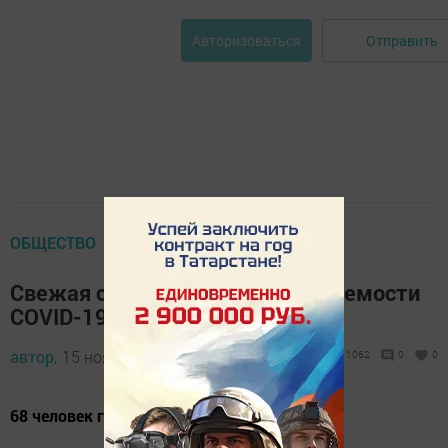
Отправить
Авторизоваться
ОБЩЕСТВО
Свежая статистика по заболеваемости
COVID-19
автор,
15 ноября 2021 - 13:15
1062
0
0
68 человек госпитализировано.