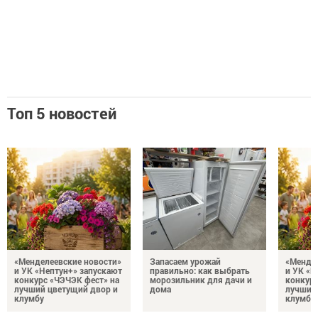
Топ 5 новостей
«Менделеевские новости»
Запасаем урожай
«Мендел
и УК «Нептун+» запускают
правильно: как выбрать
и УК «Н
конкурс «ЧЭЧЭК фест» на
морозильник для дачи и
конкурс
лучший цветущий двор и
дома
лучший
клумбу
клумбу