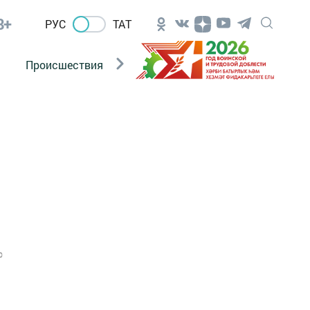
8+
РУС
ТАТ
Происшествия
Новости Госавтоинспекции
0