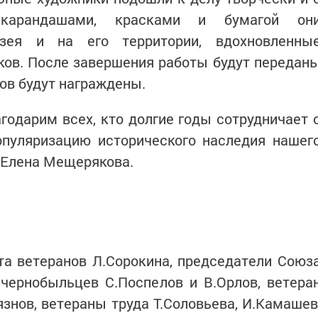
 карандашами, красками и бумагой он
зея и на его территории, вдохновленны
ков. После завершения работы будут передан
ков будут награждены.
агодарим всех, кто долгие годы сотрудничает 
опуляризацию исторического наследия нашег
я Елена Мещерякова.
та ветеранов Л.Сорокина, председатели Союз
 чернобыльцев С.Поспелов и В.Орлов, ветера
язнов, ветераны труда Т.Соловьева, И.Камашев