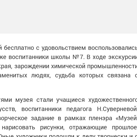
 бесплатно с удовольствием воспользовалис
кже воспитанники школы №7. В ходе экскурси
 края, зарождении химической промышленност
аменитых людях, судьба которых связана 
тями музея стали учащиеся художественног
ств, воспитанники педагога Н.Суверневой
орческое задание в рамках пленэра «Музей
 нарисовать рисунки, отражающие прошлое
Юные художники подошли к делу творчески и 