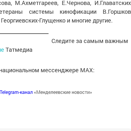
сова, М.Ахметгареев, Е.Чернова, И.Главатских
ветераны системы кинофикации В.Горшков
я Георгиевских-Глущенко и многие другие.
Следите за самым важным
ле
Татмедиа
в национальном мессенджере MАХ:
Telegram-канал
«Менделеевские новости»