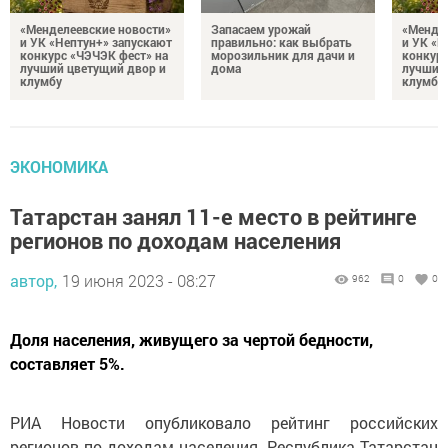
«Менделеевские новости»
Запасаем урожай
«Мендел
и УК «Нептун+» запускают
правильно: как выбрать
и УК «Н
конкурс «ЧЭЧЭК фест» на
морозильник для дачи и
конкурс
лучший цветущий двор и
дома
лучший
клумбу
клумбу
ЭКОНОМИКА
Татарстан занял 11-е место в рейтинге
регионов по доходам населения
автор,
19 июня 2023 - 08:27
962
0
0
Доля населения, живущего за чертой бедности,
составляет 5%.
РИА Новости опубликовало рейтинг российских
регионов по доходам населения. Республика Татарстан