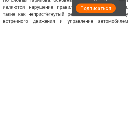
являются нарушение правил дорожного движения,
Подписаться
такие как непристёгнутый ремень, выезд на полосу
встречного движения и управление автомобилем
в состоянии алкогольного опьянения. За текущий год
на дорогах региона погибли 260 человек, что на 27
больше, чем за аналогичный период прошлого года.
За десять месяцев текущего года произошло 2657 ДТП,
в которых пострадали 3223 человека.
Гарипов отметил, что, несмотря на общее уменьшение
количества аварий и пострадавших, уровень
смертности остается выше, чем годом ранее.
Он выразил обеспокоенность тем, что люди не всегда
прислушиваются к предупреждениям о необходимости