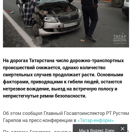
На дорогах Татарстана число дорожно-транспортных
происшествий снижается, однако количество
смертельных случаев продолжает расти. Основными
факторами, приводящими к гибели людей, остаются
нетрезвое вождение, выезд на встречную полосу и
непристегнутые ремни безопасности.
Об этом сообщил Главный Госавтоинспектор РТ Рустем
Гарипов на пресс-конференции в
«Татар-информ».
Мы в Яндекс Дзен
По словам Гарипова, основными причинами трагедий