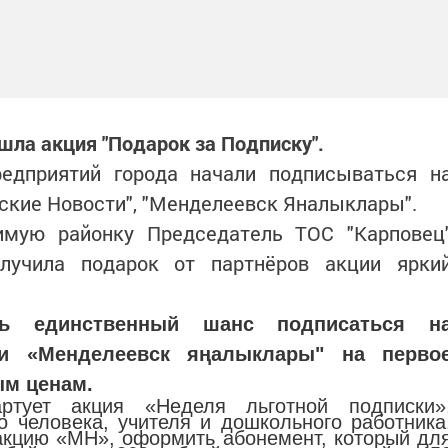
шла акция "Подарок за Подписку".
редприятий города начали подписываться н
ские Новости", "Менделеевск Яналыклары".
имую районку Председатель ТОС "Карповец
олучила подарок от партнёров акции ярки
ь единственный шанс подписаться н
 и «Менделеевск яңалыклары" на перво
ым ценам.
тует акция «Неделя льготной подписки»
 человека, учителя и дошкольного работника
акцию «МН», оформить абонемент, который дл