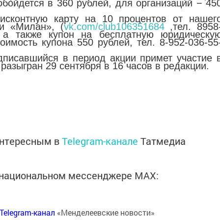
бойдется в 360 рублей, для организаций − 45
исконтную карту на 10 процентов от нашег
и «Милан», (
vk.com/club106351684
,тел. 8958
), а также купон на бесплатную юридическу
оимость купона 550 рублей, тел. 8-952-036-55
дписавшийся в период акции примет участие 
разыгран 29 сентября в 16 часов в редакции.
интересным в
Telegram-канале
Татмедиа
в национальном мессенджере MАХ:
Telegram-канал
«Менделеевские новости»