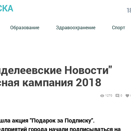
СКА
1
Образование
Здравоохранение
Спорт
нделеевские Новости"
сная кампания 2018
1270
0
шла акция "Подарок за Подписку".
едприятий города начали подписываться на