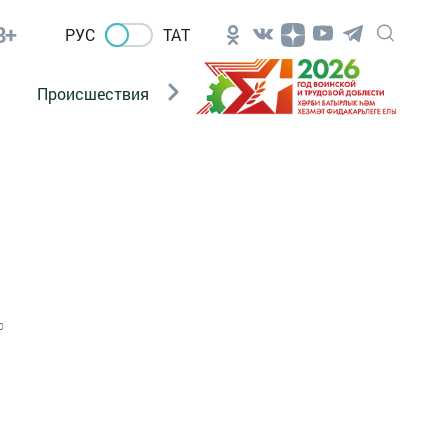
8+
РУС
ТАТ
Происшествия
Новости Госавтоинспекции
0