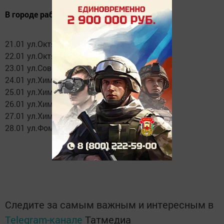
В городе работает 7 единиц техники.
21.01 ул.Октябрьская 14
22.01 ул.Октябрьская 6,8,10
23.01 ул.Советская 2,4,4а,6,8
24.01 ул.Химиков 1,11 и Юбилейная 4
25.01 ул.Химиков 2,6,7,8,9
26.01 ул.Химиков 3,4,5
27.01 ул.Химиков 10 и ул. Фомина 18
28.01 ул.Фомина 13,15,а,б
Следите за самым важным и интересным в
Telegram-канале
Татмедиа