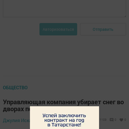
Отправить
Авторизоваться
ОБЩЕСТВО
Управляющая компания убирает снег во
дворах по графику
21 января 2022 -
Джулия Искандарова,
1103
0
0
16:17