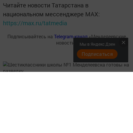
Читайте новости Татарстана в
национальном мессенджере MАХ:
https://max.ru/tatmedia
Подписывайтесь на
Telegram-канал
«Менделеевские
новости»
Мы в Яндекс Дзен
Подписаться
Перейти на страницу новости