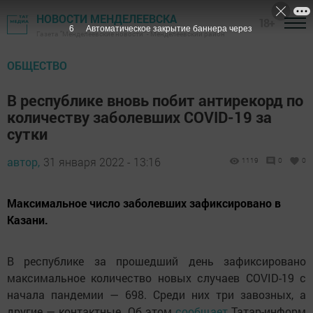
НОВОСТИ МЕНДЕЛЕЕВСКА
18+
5
Автоматическое закрытие баннера через
Газета "Менделеевские новости" - Менделеевский район
ОБЩЕСТВО
В республике вновь побит антирекорд по
количеству заболевших COVID-19 за
сутки
автор,
31 января 2022 - 13:16
1119
0
0
Максимальное число заболевших зафиксировано в
Казани.
В республике за прошедший день зафиксировано
максимальное количество новых случаев COVID-19 с
начала пандемии — 698. Среди них три завозных, а
другие — контактные. Об этом
сообщает
Татар-информ