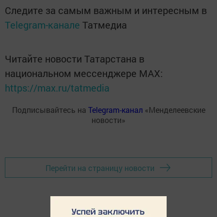
Следите за самым важным и интересным в
Telegram-канале
Татмедиа
Читайте новости Татарстана в
национальном мессенджере MАХ:
https://max.ru/tatmedia
Подписывайтесь на
Telegram-канал
«Менделеевские
новости»
Перейти на страницу новости