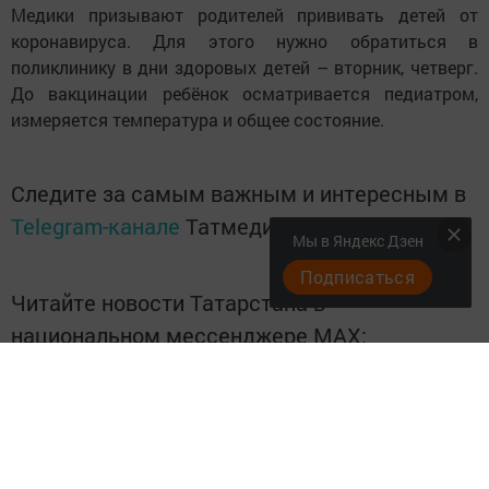
Медики призывают родителей прививать детей от
коронавируса. Для этого нужно обратиться в
поликлинику в дни здоровых детей – вторник, четверг.
До вакцинации ребёнок осматривается педиатром,
измеряется температура и общее состояние.
Следите за самым важным и интересным в
Telegram-канале
Татмедиа
Мы в Яндекс Дзен
Подписаться
Читайте новости Татарстана в
национальном мессенджере MАХ:
https://max.ru/tatmedia
Подписывайтесь на
Telegram-канал
«Менделеевские
новости»