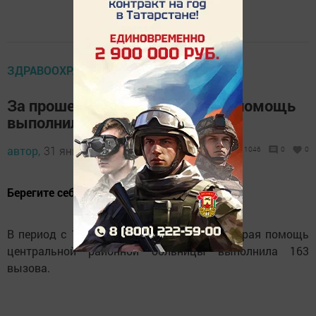
ЗДРАВООХРАНЕНИЕ
За прошедшую неделю скорая помощь
выполнила 200 вызовов
автор,
31 января 2022 - 11:32
1046
0
0
Берегите себя и своих близких.
В период с 17 по 23 января 2022 года скорая помощь
центральной районной больницы выполнила 163
вызова.