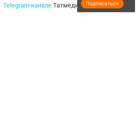
Подписаться
Telegram-канале
Татмедиа
Читайте новости Татарстана в
национальном мессенджере MАХ:
https://max.ru/tatmedia
Подписывайтесь на
Telegram-канал
«Менделеевские
новости»
Перейти на страницу новости