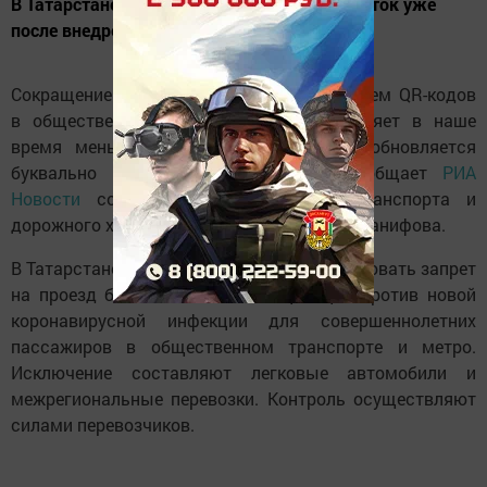
В Татарстане возобновляется пассажиропоток уже
после внедрения QR-кодов в транспорте.
Сокращение пассажиропотока с внедрением QR-кодов
в общественном транспорте РТ составляет в наше
время меньше 7%, пассажиропоток возобновляется
буквально каждый день. Об этом сообщает
РИА
Новости
со ссылкой на министра транспорта и
дорожного хозяйства республики Фарита Ханифова.
В Татарстане с 22 ноября стал функционировать запрет
на проезд без QR-кодов об вакцинации против новой
коронавирусной инфекции для совершеннолетних
пассажиров в общественном транспорте и метро.
Исключение составляют легковые автомобили и
межрегиональные перевозки. Контроль осуществляют
силами перевозчиков.