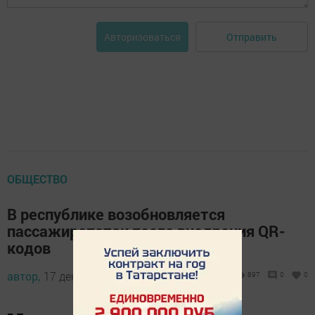
Отправить
Авторизоваться
ОБЩЕСТВО
В республике возобновляется
пассажиропоток после внедрения QR-
кодов
автор,
17 декабря 2021 - 09:34
897
0
0