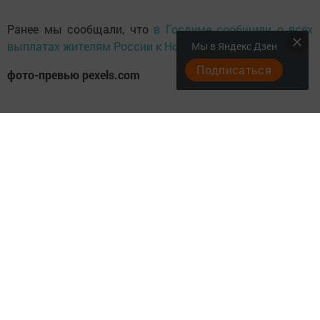
Ранее мы сообщали, что
в Госдуме сообщили о всех
выплатах жителям России к Новому Году
Мы в Яндекс Дзен
Подписаться
фото-превью pexels.com
Следите за самым важным и интересным в
Telegram-канале
Татмедиа
Читайте новости Татарстана в
национальном мессенджере MАХ:
https://max.ru/tatmedia
Подписывайтесь на
Telegram-канал
«Менделеевские
новости»