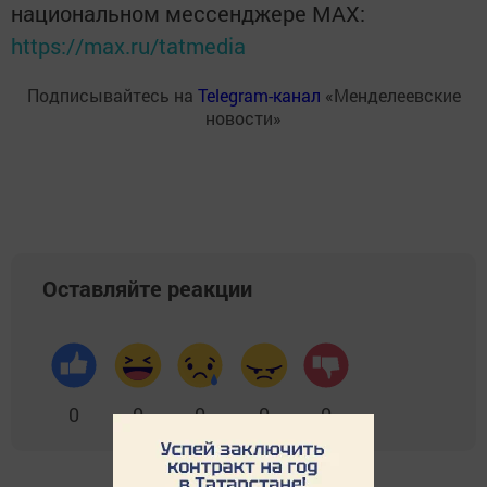
национальном мессенджере MАХ:
https://max.ru/tatmedia
Подписывайтесь на
Telegram-канал
«Менделеевские
новости»
Оставляйте реакции
0
0
0
0
0