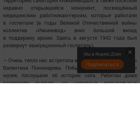
территорию санатория «Ижминводы», а также посетили
недавно открывшийся монумент, посвящённый
медицинским работникам-героям, которые работали
в госпитале (в годы Великой Отечественной войны
коллектив «Ижминвод» внес большой вклад
в поддержку армии. Здесь в августе 1942 года был
развернут эвакуационный госпиталь).
Мы в Яндекс Дзен
— Очень тепло нас встретила в местном доме культуры
Подписаться
Валентина Пономарева. Побывали в замечательном
музее, послушали об истории села. Ребятам даже
разрешили сыграть на народных музыкальных
инструментах.
Еще мы посетили Ижевскую Церковь Трех святителей,
где нам рассказали об устройстве православного
храма, показали старинные отреставрированные
иконы, — написали сотрудники музея.