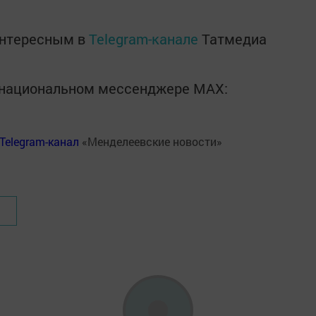
интересным в
Telegram-канале
Татмедиа
в национальном мессенджере MАХ:
Telegram-канал
«Менделеевские новости»