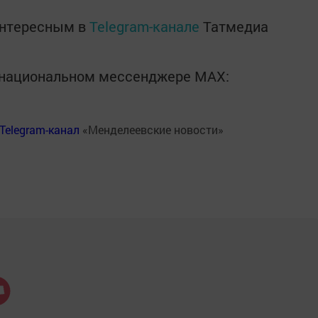
интересным в
Telegram-канале
Татмедиа
в национальном мессенджере MАХ:
Telegram-канал
«Менделеевские новости»