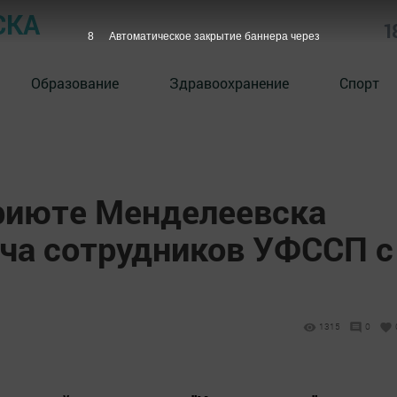
СКА
1
7
Автоматическое закрытие баннера через
Образование
Здравоохранение
Спорт
риюте Менделеевска
еча сотрудников УФССП с
1315
0