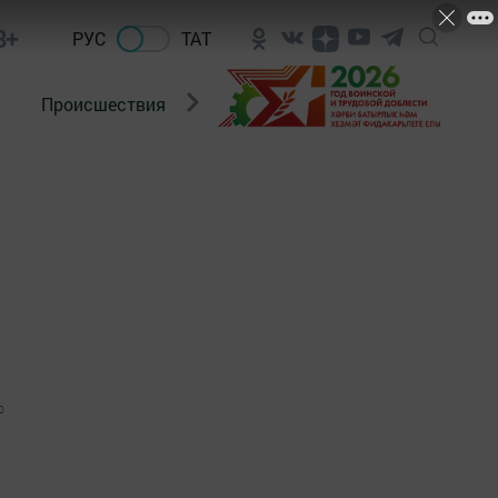
8+
РУС
ТАТ
Происшествия
Новости Госавтоинспекции
0