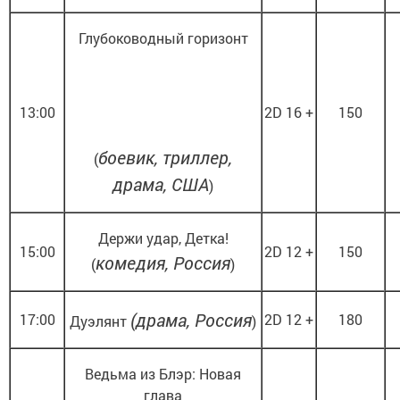
Глубоководный горизонт
13:00
2D 16 +
150
боевик, триллер,
(
драма, США
)
Держи удар, Детка!
15:00
2D 12 +
150
комедия, Россия
(
)
(драма, Россия
17:00
2D 12 +
180
Дуэлянт
)
Ведьма из Блэр: Новая
глава