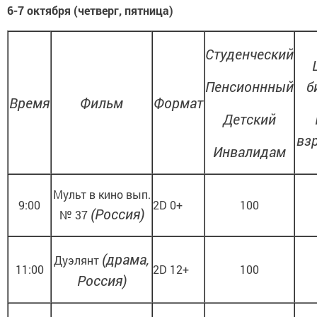
6-7 октября (четверг, пятница)
Студенческий
Пенсионнный
б
Время
Фильм
Формат
Детский
вз
Инвалидам
Мульт в кино вып.
9:00
2D 0+
100
(Россия)
№ 37
(драма,
Дуэлянт
11:00
2D 12+
100
Россия)