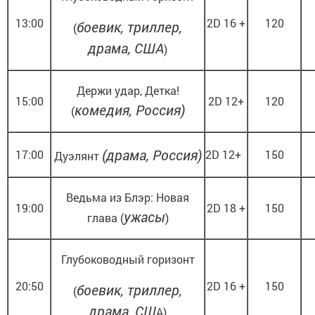
13:00
2D 16 +
120
боевик, триллер,
(
драма, США
)
Держи удар, Детка!
15:00
2D 12+
120
комедия, Россия)
(
(драма, Россия)
17:00
2D 12+
150
Дуэлянт
Ведьма из Блэр: Новая
19:00
2D 18 +
150
ужасы
глава (
)
Глубоководный горизонт
20:50
2D 16 +
150
боевик, триллер,
(
драма, СШ
А)