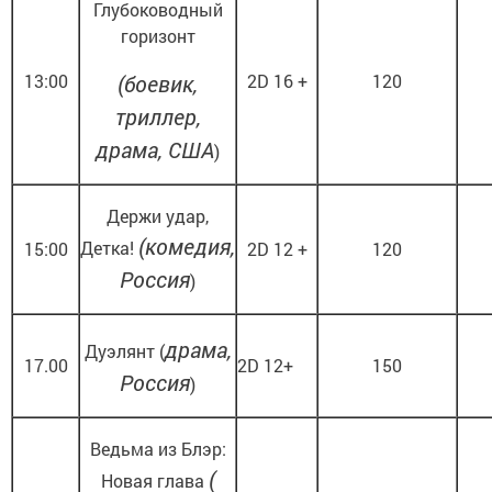
Глубоководный
горизонт
13:00
(боевик,
2D 16 +
120
триллер,
драма, США
)
Держи удар,
(комедия,
Детка!
15:00
2D 12 +
120
Россия
)
драма,
Дуэлянт (
17.00
2D 12+
150
Россия
)
Ведьма из Блэр:
(
Новая глава