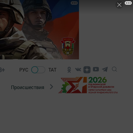
8+
РУС
ТАТ
Происшествия
Новости Госавтоинспекции