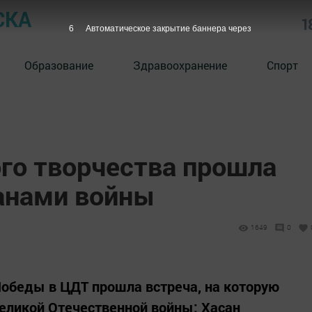
СКА
1
5
Автоматическое закрытие баннера через
Образование
Здравоохранение
Спорт
ого творчества прошла
ранами войны
1649
0
обеды в ЦДТ прошла встреча, на которую
ликой Отечественной войны: Хасан