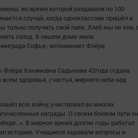
емены, во время которой раздавали по 100
инается случай, когда одноклассник пришёл в
бы только получить свой паёк. Хлеб мы не ели, 
олить голод. В нашем доме жила
нинграда Софья,- вспоминает Флёра
лы Флёра Хакимовна Садыкова 42года отдала
 всем здоровья, счастья, мирного неба над
ошёл всю войну, участвовал во многих
гочисленные награды. О своем боевом пути о
обеде…». В мирное время долгие годы работал
ал историю. Учащиеся задавали вопросы и