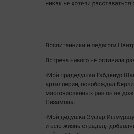
никак не хотели расставаться
Воспитанники и педагоги Цент
Встреча никого не оставила р
-Мой прадедушка Габденур Шая
артиллерии, освобождал Берлин
многочисленных ран он не дожи
Низамова.
-Мой дедушка Зуфар Ишмурадов
и всю жизнь страдал,- добавля