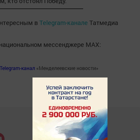
, кто отстоял Победу.
интересным в
Telegram-канале
Татмедиа
в национальном мессенджере MАХ:
Telegram-канал
«Менделеевские новости»