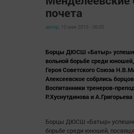
Менделеевские 
почета
автор,
10 мая 2015 - 06:05
Борцы ДЮСШ «Батыр» успешно
вольной борьбе среди юношей
Героя Советского Союза Н.В.М
Алексеевское собрлись борцов 
Воспитанники тренеров-препо
Р.Хуснутдинова и А.Григорьева 
Борцы ДЮСШ «Батыр» успешно 
борьбе среди юношей, посвящ