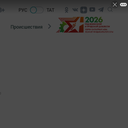
8+
РУС
ТАТ
Происшествия
Новости Госавтоинспекции
0