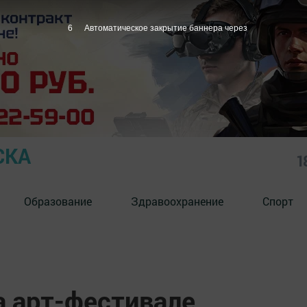
5
Автоматическое закрытие баннера через
СКА
1
Образование
Здравоохранение
Спорт
 арт-фестивале