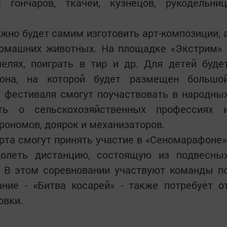
гончаров, ткачей, кузнецов, рукодельниц
жно будет самим изготовить арт-композиции, 
домашних животных. На площадке «Экстрим» 
челях, поиграть в тир и др. Для детей буде
зона, на которой будет размещен большо
и фестиваля смогут поучаствовать в народны
нать о сельскохозяйственных профессиях 
грономов, доярок и механизаторов.
та смогут принять участие в «Сеномарафоне»
долеть дистанцию, состоящую из подвесны
. В этом соревновании участвуют команды п
ание - «Битва косарей» - также потребует о
овки.