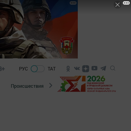
8+
РУС
ТАТ
Происшествия
Новости Госавтоинспекции