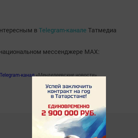
интересным в
Telegram-канале
Татмедиа
в национальном мессенджере MАХ:
Telegram-канал
«Менделеевские новости»