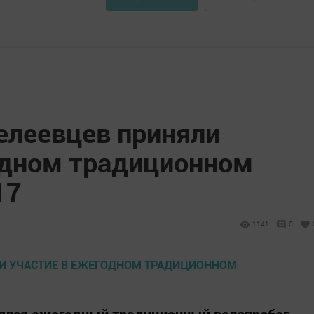
елеевцев приняли
одном традиционном
17
1141
0