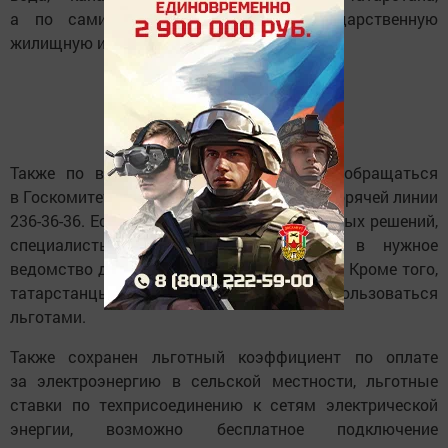
а по самим начислениям — в государственную
жилищную инспекцию.
Также по вопросам начислений можно обращаться
в Госкомитет РТ по тарифам по телефону горячей линии
236-36-36. Если вопрос не касается тарифных решений,
специалисты перенаправят обращение в нужное
ведомство для объективного разъяснения. Кроме того,
татарстанцы при оплате ЖКУ могут воспользоваться
льготами.
Также сохранен льготный коэффициент по оплате
за электроэнергию в сельской местности, льготные
ставки по техприсоединению к сетям электрической
энергии, возможно бесплатное подключение