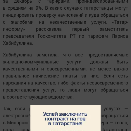
за декабрь с тарифами, проиндексированными
в среднем на 9%. В каких случаях татарстанцы могут
инициировать проверку начислений и куда обращаться
с жалобами на некачественные услуги, «Татар-
информу» рассказала первый заместитель
председателя Госкомитета РТ по тарифам Лариса
Хабибуллина.
Хабибуллина заметила, что все предоставляемые
жилищно-коммунальные услуги должны быть
качественными и своевременными, не менее важно
правильное начисление платы за них. Если есть
нарекания на качество, либо факты несвоевременного
предоставления услуг, то люди могут обращаться
в соответствующие ведомства.
Так, если речь идет об энергетических услугах —
электроснабжении и газе, то следует обращаться
в Минпромторг, если это коммунальная сфера — тепло,
вода, канализация, — в Минстрой Татарстана,