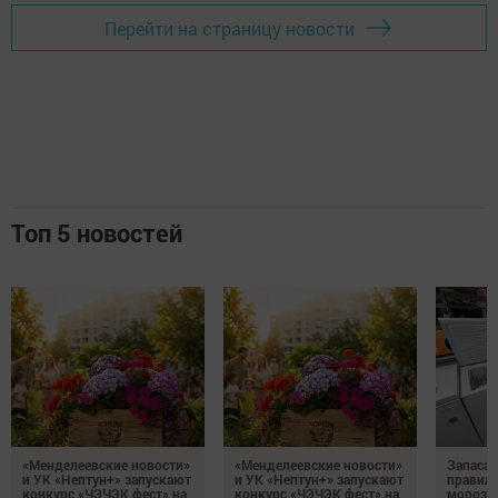
Перейти на страницу новости
Топ 5 новостей
«Менделеевские новости»
«Менделеевские новости»
Запаса
и УК «Нептун+» запускают
и УК «Нептун+» запускают
правиль
конкурс «ЧЭЧЭК фест» на
конкурс «ЧЭЧЭК фест» на
морозил