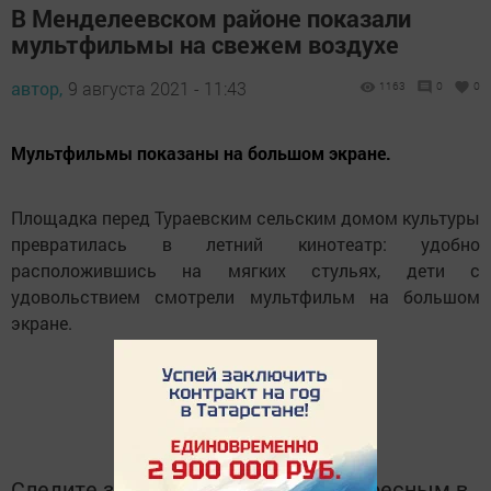
В Менделеевском районе показали
мультфильмы на свежем воздухе
автор,
9 августа 2021 - 11:43
1163
0
0
Мультфильмы показаны на большом экране.
Площадка перед Тураевским сельским домом культуры
превратилась в летний кинотеатр: удобно
расположившись на мягких стульях, дети с
удовольствием смотрели мультфильм на большом
экране.
Следите за самым важным и интересным в