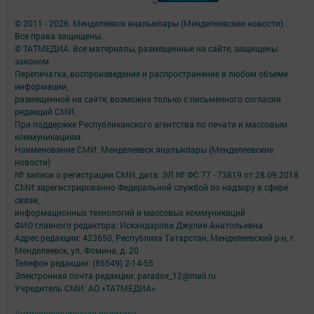
© 2011 - 2026. Менделеевск яӊалыклары (Менделеевские новости).
Все права защищены.
© ТАТМЕДИА. Все материалы, размещенные на сайте, защищены
законом.
Перепечатка, воспроизведение и распространение в любом объеме
информации,
размещенной на сайте, возможна только с письменного согласия
редакций СМИ.
При поддержке Республиканского агентства по печати и массовым
коммуникациям.
Наименование СМИ: Менделеевск яӊалыклары (Менделеевские
новости)
№ записи о регистрации СМИ, дата: ЭЛ № ФС 77 - 73819 от 28.09.2018
СМИ зарегистрированно Федеральной службой по надзору в сфере
связи,
информационных технологий и массовых коммуникаций
ФИО главного редактора: Искандарова Джулия Анатольевна
Адрес редакции: 423650, Республика Татарстан, Менделеевский р-н, г.
Менделеевск, ул. Фомина, д. 20
Телефон редакции: (85549) 2-14-55
Электронная почта редакции: paradox_12@mail.ru
Учредитель СМИ: АО «ТАТМЕДИА»
Антикоррупционная политика