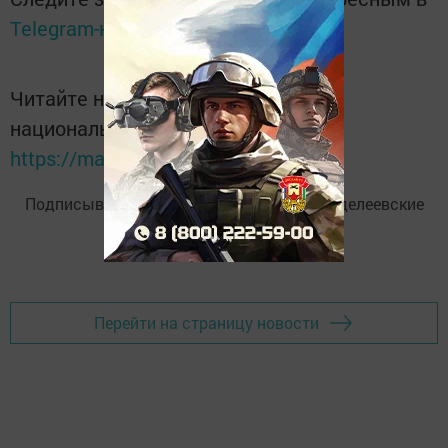
Telegram-канале
Татмедиа
Читайте новости Татарстана в
национальном мессенджере MАХ:
https://max.ru/tatmedia
Подписывайтесь на
Telegram-канал
«Менделеевские
новости»
Перейти на страницу новости