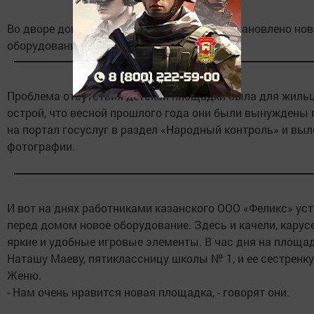
Во дворе дома №3 по улице Чоловского установлено нов
оборудование.
Проблема отсутствия детской площадки была для жиль
острой, что весной прошлого года они были вынуждены 
на портал госуслуг в раздел «Народный контроль» и вы
фотографии.
И вот на днях работниками казанского ООО «Феликс» ус
перед домом новое оборудование. Здесь и качели, карус
яркие и удобные игровые элементы. В час дня на площа
Наташу Маеву, пятиклассницу школы № 1, и ее сестренк
Женю.
- Нам очень нравится новая площадка, - говорят они.