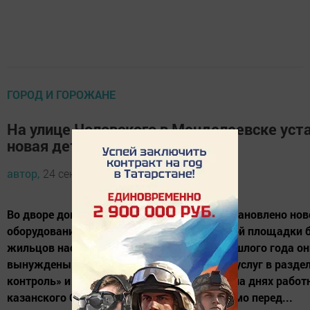
ГОРОД И ГОРОЖАНЕ
На улице Чоловского в Менделеевске уст
новая детская площадка
автор,
24 сентября 2014 - 04:36
Во дворе дома №3 по улице Чоловского установлено нов
оборудование. Проблема отсутствия детской площадки 
жильцов настолько острой, что весной прошлого года о
вынуждены написать заявку на портал госуслуг в разд
контроль» и выложить фотографии. И вот на днях рабо
казанского ООО «Феликс» установлено прямо перед...