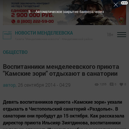
4
Автоматическое закрытие баннера через
НОВОСТИ МЕНДЕЛЕЕВСКА
18+
Газета "Менделеевские новости" - Менделеевский район
ОБЩЕСТВО
Воспитанники менделеевского приюта
"Камские зори" отдыхают в санатории
автор,
26 сентября 2014 - 04:29
1255
0
0
Девять воспитанников приюта «Камские зори» уехали
отдыхать в Чистопольский санаторий «Раздолье». В
санатории они пробудут до 15 октября. Как рассказала
директор приюта Ильсияр Зиятдинова, воспитанники