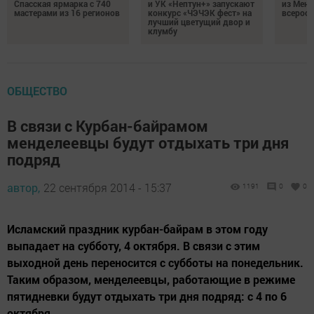
Спасская ярмарка с 740
и УК «Нептун+» запускают
из Менд
мастерами из 16 регионов
конкурс «ЧЭЧЭК фест» на
всеросс
лучший цветущий двор и
клумбу
ОБЩЕСТВО
В связи с Курбан-байрамом
менделеевцы будут отдыхать три дня
подряд
автор,
22 сентября 2014 - 15:37
1191
0
0
Исламский праздник курбан-байрам в этом году
выпадает на субботу, 4 октября. В связи с этим
выходной день переносится с субботы на понедельник.
Таким образом, менделеевцы, работающие в режиме
пятидневки будут отдыхать три дня подряд: с 4 по 6
октября.