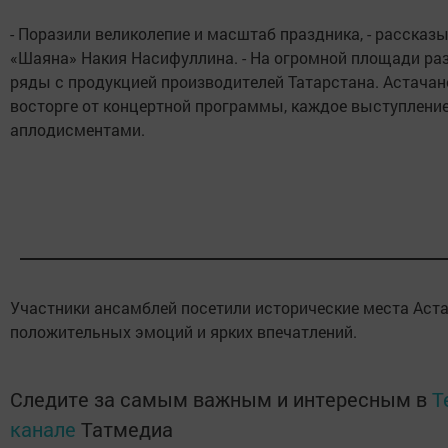
- Поразили великолепие и масштаб праздника, - рассказ
«Шаяна» Накия Насифуллина. - На огромной площади ра
ряды с продукцией производителей Татарстана. Астачане
восторге от концертной программы, каждое выступлени
аплодисментами.
Участники ансамблей посетили исторические места Аст
положительных эмоций и ярких впечатлений.
Следите за самым важным и интересным в
T
канале
Татмедиа