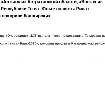
«Алтын» из Астраханской области, «Волга» из
Республики Тыва. Юные солисты Ринат
 покорили башкирских...
иву «Очарование» ЦДТ выпала честь представлять Татарстан н
кого танца «Баик-2015», который прошел в Кугарчинском район
и хореографические коллективы «Алтын» из Астраханской области
спублики Тыва.