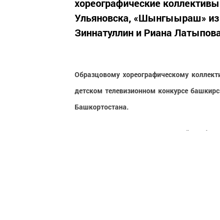
хореографические коллективы 
Ульяновска, «Шынгыыраш» из 
Зиннатуллин и Риана Латыпова
Образцовому хореографическому коллект
детском телевизионном конкурсе башкирс
Башкортостана.
На гала-концерт в качестве гостей прибыл
«Волга» из Ульяновска, «Шынгыыраш» из Ре