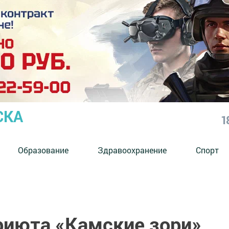
СКА
1
Образование
Здравоохранение
Спорт
риюта «Камские зори»