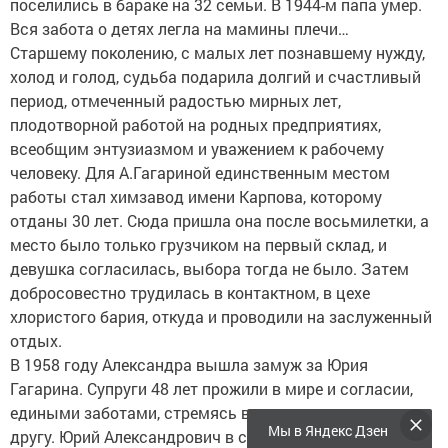
поселились в бараке на 32 семьи. В 1944-м папа умер.
Вся забота о детях легла на мамины плечи…
Старшему поколению, с малых лет познавшему нужду,
холод и голод, судьба подарила долгий и счастливый
период, отмеченный радостью мирных лет,
плодотворной работой на родных предприятиях,
всеобщим энтузиазмом и уважением к рабочему
человеку. Для А.Гагариной единственным местом
работы стал химзавод имени Карпова, которому
отданы 30 лет. Сюда пришла она после восьмилетки, а
место было только грузчиком на первый склад, и
девушка согласилась, выбора тогда не было. Затем
добросовестно трудилась в контактном, в цехе
хлористого бария, откуда и проводили на заслуженный
отдых.
В 1958 году Александра вышла замуж за Юрия
Гагарина. Супруги 48 лет прожили в мире и согласии,
едиными заботами, стремясь во всем помогать друг
Мы в Яндекс Дзен
другу. Юрий Александрович в свое время начинавший