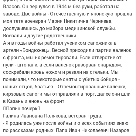
Власов. Он вернулся в 1944-м без руки, работал на
заводе. Две войны - Отечественную и японскую прошла
моя тетя военврач Мария Никитична Черняева,
дослужившись до майора медицинской службы.
Воевали и другие родственники.
А я в годы войны работал учеником сапожника в
артели «Бондюжец». Весной приходили партии валенок
с фронта, мы их ремонтировали. Если отверстие от
пули - штопали, а если валенок разорван снарядом,
соскребали кровь ножом и резали на стельки. Мы
понимали, что некоторые сняты с убитых бойцов -
наших отцов, братьев… Отремонтированные валенки,
кирзовые сапоги мы отправляли в порт, далее они шли
в Казань и вновь на фронт.
Папин почерк
Галина Ивановна Полякова, ветеран труда:
- Я родилась уже после войны и о всех событиях знаю
по рассказам родных. Папа Иван Николаевич Назаров