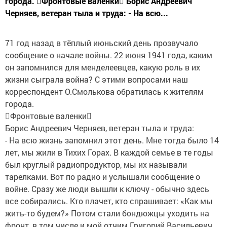
города. Фронтовые валенки Борис Андреевич
Черняев, ветеран тыла и труда: - На всю...
71 год назад в тёплый июньский день прозвучало
сообщение о начале войны. 22 июня 1941 года, каким
он запомнился для менделеевцев, какую роль в их
жизни сыграла война? С этими вопросами наш
корреспондент О.Смолькова обратилась к жителям
города.
Фронтовые валенки
Борис Андреевич Черняев, ветеран тыла и труда:
- На всю жизнь запомнил этот день. Мне тогда было 14
лет, мы жили в Тихих Горах. В каждой семье в те годы
был круглый радиопродуктор, мы их называли
тарелками. Вот по радио и услышали сообщение о
войне. Сразу же люди вышли к ключу - обычно здесь
все собирались. Кто плачет, кто спрашивает: «Как мы
жить-то будем?» Потом стали бондюжцы уходить на
фронт, в том числе и мой отчим Григорий Васильевич