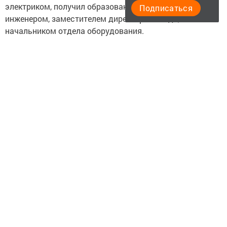
электриком, получил образование и трудился
Подписаться
инженером, заместителем директора завода,
начальником отдела оборудования.
Энергичная, неутомимая Александра Леонтьевна с
радостью спешила на работу, с работы - домой, где
ждали её дети Ирина и Виктор. Гагарины стремились
вырастить достойных детей и они оправдали все
надежды родителей.
Ирина Юрьевна продолжает заводскую династию. Она
начальник отдела сбыта химзавода имени Карпова.
Виктор - человек-легенда, и это без преувеличения. Он
непосредственный участник событий, которым
посвящен знаменитый фильм «9 рота». Период службы
сына-офицера в Афганистане был самым тяжелым в
жизни его родителей, наполненным тревогами,
бессонными ночами. Ныне Виктор Юрьевич в отставке,
живет в Новороссийске и каждый год с семьей
приезжает навестить маму. Для Александры
Леонтьевны наступают особые дни, когда собираются