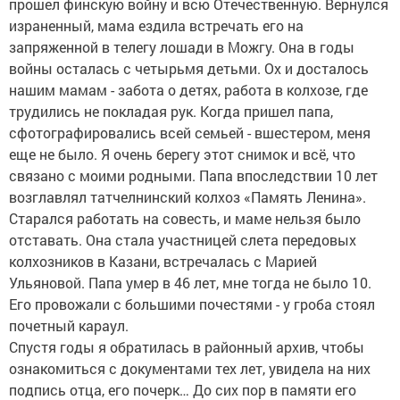
прошел финскую войну и всю Отечественную. Вернулся
израненный, мама ездила встречать его на
запряженной в телегу лошади в Можгу. Она в годы
войны осталась с четырьмя детьми. Ох и досталось
нашим мамам - забота о детях, работа в колхозе, где
трудились не покладая рук. Когда пришел папа,
сфотографировались всей семьей - вшестером, меня
еще не было. Я очень берегу этот снимок и всё, что
связано с моими родными. Папа впоследствии 10 лет
возглавлял татчелнинский колхоз «Память Ленина».
Старался работать на совесть, и маме нельзя было
отставать. Она стала участницей слета передовых
колхозников в Казани, встречалась с Марией
Ульяновой. Папа умер в 46 лет, мне тогда не было 10.
Его провожали с большими почестями - у гроба стоял
почетный караул.
Спустя годы я обратилась в районный архив, чтобы
ознакомиться с документами тех лет, увидела на них
подпись отца, его почерк… До сих пор в памяти его