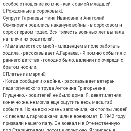
особое отношение ко мне - как к самой младшей.
Рожденные в сороковых
Супруги Гарнаевы Нина Ивановна и Анатолий
Семенович родились накануне войны - в сороковом и
сорок первом годах. Вся тяжесть военных лет выпала
на плечи их родителей.
- Мама вместе со мной - младенцем в поле работать
ходила, - рассказывает А.Гарнаев. - Я помню события с
раннего детства - голодно было, валенки по очереди с
братом носили.
Платье из марли
- Когда сообщили о войне, - рассказывает ветеран
педагогического труда Антонина Григорьевна
Глущенко, - родителей не было дома. Я, девятилетняя,
конечно же, не могла еще ощутить весь масштаб
события. Но на всю жизнь запомнила, как толпы людей
- с песнями, гармошками шли в военкомат. В 1942 году
призвали нашего папу. Он воевал и в Отечественную
под Сталинградом, потом в японскую. Я училась в