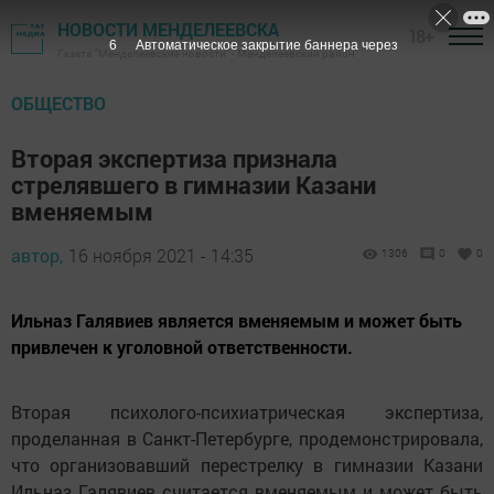
НОВОСТИ МЕНДЕЛЕЕВСКА
18+
6
Автоматическое закрытие баннера через
Газета "Менделеевские новости" - Менделеевский район
ОБЩЕСТВО
Вторая экспертиза признала
стрелявшего в гимназии Казани
вменяемым
автор,
16 ноября 2021 - 14:35
1306
0
0
Ильназ Галявиев является вменяемым и может быть
привлечен к уголовной ответственности.
Вторая психолого-психиатрическая экспертиза,
проделанная в Санкт-Петербурге, продемонстрировала,
что организовавший перестрелку в гимназии Казани
Ильназ Галявиев считается вменяемым и может быть