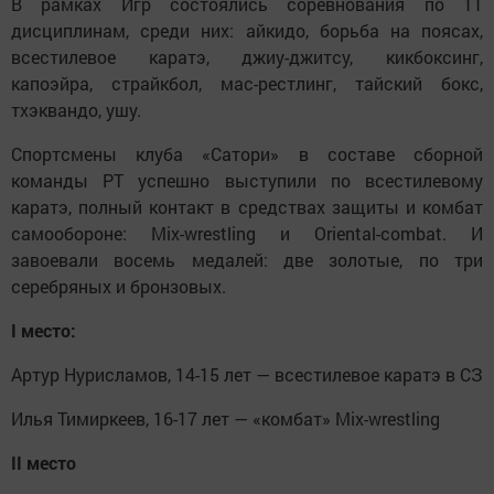
В рамках Игр состоялись соревнования по 11
дисциплинам, среди них: айкидо, борьба на поясах,
всестилевое каратэ, джиу-джитсу, кикбоксинг,
капоэйра, страйкбол, мас-рестлинг, тайский бокс,
тхэквандо, ушу.
Спортсмены клуба «Сатори» в составе сборной
команды РТ успешно выступили по всестилевому
каратэ, полный контакт в средствах защиты и комбат
самообороне: Mix-wrestling и Oriental-combat. И
завоевали восемь медалей: две золотые, по три
серебряных и бронзовых.
I место:
Артур Нурисламов, 14-15 лет — всестилевое каратэ в СЗ
Илья Тимиркеев, 16-17 лет — «комбат» Mix-wrestling
II место