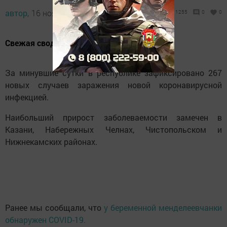
автор,
16 ноября 2021 - 13:30
1255
0
0
Свежая сводка по заболеваемости.
За минувшие сутки в республике зафиксировано 267
новых случаев заражения новой коронавирусной
инфекцией.
Наибольший прирост заболеваемости замечен в
Казани, Набережных Челнах, Чистопольском и
Нижнекамских районах.
Ранее мы сообщали, что
у беременной менделеевчанки
обнаружен COVID-19.