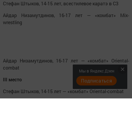
Стефан Штыков, 14-15 лет, всестилевое каратэ в С3
Айдар Низамутдинов, 16-17 лет — «комбат» Mix-
wrestling
Айдар Низамутдинов, 16-17 лет — «комбат» Oriental-
combat
Мы в Яндекс Дзен
III место
Подписаться
Стефан Штыков, 14-15 лет — «комбат» Oriental-combat
Антон Антонов, 14-15 лет, всестилевое каратэ в С3
Илья Тимиркеев, 16-17 лет, всестилевое каратэ в С3.
Илья Лызлов и Алмаз Муллахметов выступили хорошо,