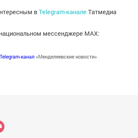
интересным в
Telegram-канале
Татмедиа
в национальном мессенджере MАХ:
Telegram-канал
«Менделеевские новости»