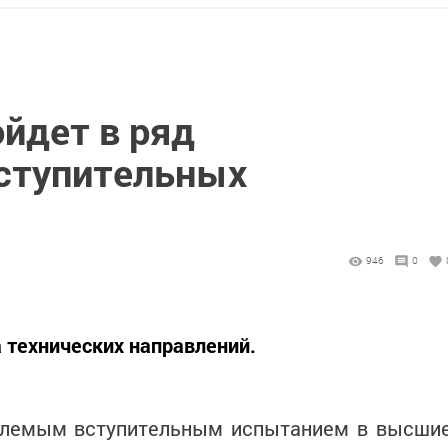
йдет в ряд
ступительных
946
0
 технических направлений.
млемым вступительным испытанием в высши